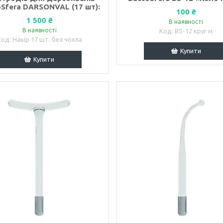
Sfera DARSONVAL (17 шт):
100 ₴
1 500 ₴
В наявності
В наявності
BS-12 круг м
Наьір 17 шт. без чохла
Купити
Купити