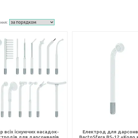
р всіх існуючих насадок-
Електрод для дарсонв
ктродів для дарсонвалів
BactoSfera BS-12 «Коло