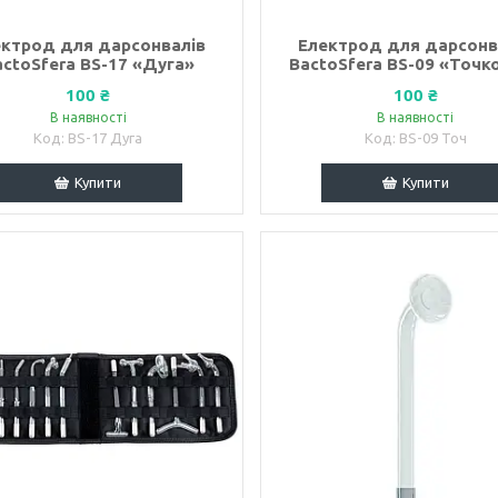
ектрод для дарсонвалів
Електрод для дарсонв
actoSfera BS-17 «Дуга»
BactoSfera BS-09 «Точк
100 ₴
100 ₴
В наявності
В наявності
BS-17 Дуга
BS-09 Точ
Купити
Купити