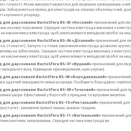
ної» точності. Може використовуватися для лікування захворювань очей 
рів. Забороняється пряма дія електродів на слизову оболонку очей, допу
ті коронного розряду.
 для дарсонвалю BactoSfera BS-05 «Носовий»
призначений для лік
ань носової порожнини. Середня частина електрода виконана з електр
на наконечнику електрода, щоб унеможливити випадкові пробої на неціл
 для дарсонвалю BactoSfera BS-06 «Дісенний»
призначений для лі
з, стоматит). Загнуте та тонке закінчення електрода дозволяє зручно 
впливу на зубну емаль. Середня частина електрода виконана з електро
на наконечнику електрода, щоб унеможливити випадкові пробої на неціл
д для дарсонвалю BactoSfera BS-07 «Вушний»
призначений для ліку
 середнього вуха, підвищене сірковиділення, шум у вухах).
 для дарсонваля BactoSfera BS-08 «Бородавальний»
призначений 
ка здатний передавати сильні розряди. Позбавить бородавок і папілом, 
 для дарсонвалю BactoSfera BS-09 «Точковий»
призначений для п
ілянки шкіри. Ефективний у боротьбі з прищами та вугровим висипом.
 для дарсонваля BactoSfera BS-10 «Ректальний»
призначений для 
простатит, запалення прямої кишки, анальні тріщини.
 для дарсонвалю BactoSfera BS-11 «Вагінальний»
призначений для
 гінекологічних захворювань. Середня частина електрода ви