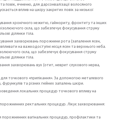
та повік, ячменю, для дарсонвалізації волосяного
скається вплив на шкіру закритих повік за низької
ування хронічного нежитю, гаймориту, фронтиту та інших
оізолюючого скла, що забезпечує фокусування струму
ьові ділянки тіла.
кування захворювань порожнини рота (запалення ясен,
впливати на важкодоступні місця ясен та верхнього неба.
ізолюючого скла, що забезпечує фокусування струму
ьові ділянки тіла.
вання захворювань вух (отит, неврит слухового нерва,
для точкового «припікання». За допомогою металевого
фурункулів та різних гнійних запалень шкіри.
роведення локальних процедур точкового впливу на
порожнинних ректальних процедур. Лікує захворювання:
 порожнинних вагінальних процедур, профілактики та