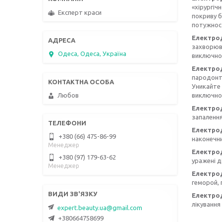
«хірургіч
Експерт краси
покриву б
потужнос
Електрод
захворюв
Одеса, Одеса, Україна
виключно 
Електрод
пародонто
Уникайте 
Любов
виключно 
Електро
запалення
Електрод
+380 (66) 475-86-99
наконечни
Менеджер
Електрод
+380 (97) 179-63-62
уражені д
Менеджер
Електрод
геморой, 
Електрод
лікування
expert.beauty.ua@gmail.com
+380664758699