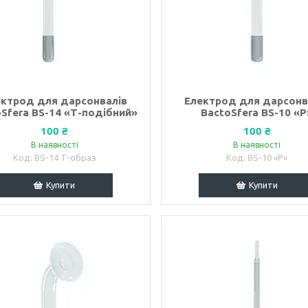
ектрод для дарсонвалів
Електрод для дарсонв
Sfera BS-14 «Т-подібний»
BactoSfera BS-10 «Р
100 ₴
100 ₴
В наявності
В наявності
BS-14 Т-образ
BS-10 «Р»
Купити
Купити