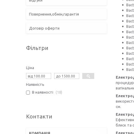
Відгуки
Bac
Bac
Повернення,обмін,гарантія
Bac
Bac
Bac
Договір оферти
Bac
Bact
Bac
Фільтри
Bact
Bact
Bac
Bac
Ціна
Bact
Електрод
процедур 
Наявність
вагінальни
В наявності
18
Електрод
використо
см.
Електрод
Контакти
Ефективно
блиск та 
Електрод