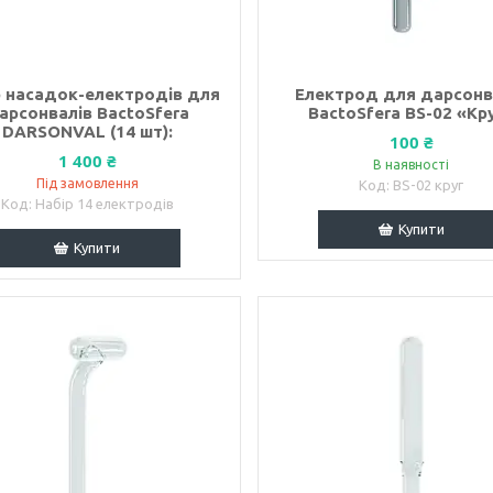
р насадок-електродів для
Електрод для дарсонв
арсонвалів BactoSfera
BactoSfera BS-02 «Кр
DARSONVAL (14 шт):
100 ₴
1 400 ₴
В наявності
Під замовлення
BS-02 круг
Набір 14 електродів
Купити
Купити