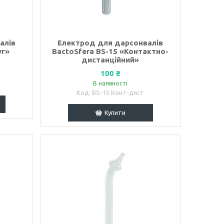
алів
Електрод для дарсонвалів
уг»
BactoSfera BS-15 «Контактно-
дистанційний»
100 ₴
В наявності
BS-15 Конт-дист
Купити