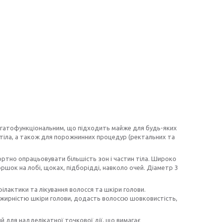
багатофункціональним, що підходить майже для будь-яких
 тіла, а також для порожнинних процедур (ректальних та
ртно опрацьовувати більшість зон і частин тіла. Широко
шок на лобі, щоках, підборідді, навколо очей. Діаметр 3
лактики та лікування волосся та шкіри голови.
 жирністю шкіри голови, додасть волоссю шовковистість,
й для надделікатної точкової дії, що вимагає