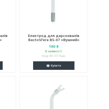
алів
Електрод для дарсонвалів
»
BactoSfera BS-07 «Вушний»
100 ₴
В наявності
BS-07 Ушн
Купити