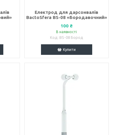
алів
Електрод для дарсонвалів
овий»
BactoSfera BS-08 «Бородавочний»
100 ₴
В наявності
BS-08 Бород
Купити