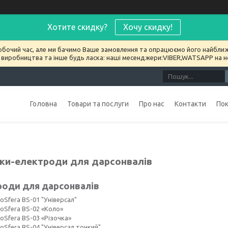
Хотите скидку?
Хочу скидку!
обочий час, але ми бачимо Ваше замовлення та опрацюємо його найближ
 виробництва та інше будь ласка: наші месенджери:VIBER,WATSAPP на 
Головна
Товари та послуги
Про нас
Контакти
По
ки-електроди для дарсонвалів
роди для дарсонвалів
oSfera BS-01 "Універсал"
toSfera BS-02 «Коло»
oSfera BS-03 «Різочка»
oSfera BS-04 "Універсал тонкий"