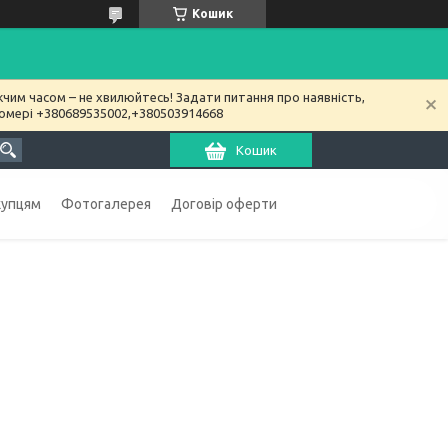
Кошик
чим часом – не хвилюйтесь! Задати питання про наявність,
номері +380689535002,+380503914668
Кошик
купцям
Фотогалерея
Договір оферти