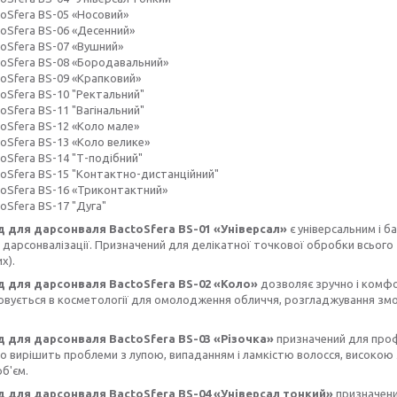
toSfera BS-05 «Носовий»
toSfera BS-06 «Десенний»
toSfera BS-07 «Вушний»
toSfera BS-08 «Бородавальний»
toSfera BS-09 «Крапковий»
toSfera BS-10 "Ректальний"
oSfera BS-11 "Вагінальний"
toSfera BS-12 «Коло мале»
oSfera BS-13 «Коло велике»
oSfera BS-14 "Т-подібний"
toSfera BS-15 "Контактно-дистанційний"
toSfera BS-16 «Триконтактний»
oSfera BS-17 "Дуга"
 для дарсонваля BactoSfera BS-01 «Універсал»
є універсальним і 
дарсонвалізації. Призначений для делікатної точкової обробки всього
х).
 для дарсонваля BactoSfera BS-02 «Коло»
дозволяє зручно і комфо
вується в косметології для омолодження обличчя, розгладжування змор
 для дарсонваля BactoSfera BS-03 «Різочка»
призначений для профі
 вирішить проблеми з лупою, випаданням і ламкістю волосся, високою
об'єм.
 для дарсонваля BactoSfera BS-04 «Універсал тонкий»
призначени