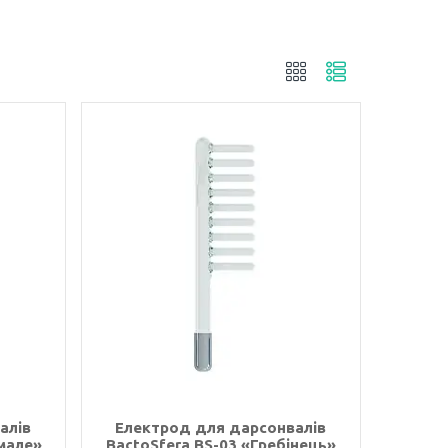
алів
Електрод для дарсонвалів
 мале»
BactoSfera BS-03 «Гребінець»