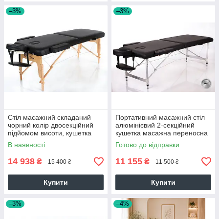
–3%
–3%
Стіл масажний складаний
Портативний масажний стіл
чорний колір двосекційний
алюмінієвий 2-секційний
підйомом висоти, кушетка
кушетка масажна переносна
масажна переносна
легка RESTPRO ALU 2
В наявності
Готово до відправки
RESTPRO VIP 2
Чорний
14 938
11 155
₴
₴
15 400 ₴
11 500 ₴
Купити
Купити
–3%
–4%