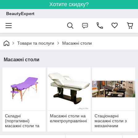
Хотите скидку?
BeautyExpert
Товари та послуги
Масажні столи
Масажні столи
Складні
Масажні столи на
Стаціонарні
(портативні)
електроуправлінні
масажні столи з
масажні столи та
механічним
кушетки
регулюванням і
без регулювання