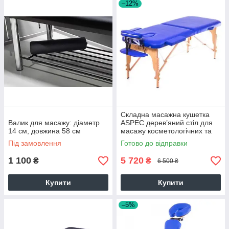
–12%
Складна масажна кушетка
Валик для масажу: діаметр
ASPEC дерев’яний стіл для
14 см, довжина 58 см
масажу косметологічних та
SPA процедур (темно-синій)
Під замовлення
Готово до відправки
1 100
5 720
₴
₴
6 500 ₴
Купити
Купити
–5%