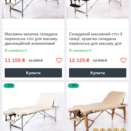
Масажна канапка складана
Складаний масажний стіл 3
переносна стіл для масажу
секції, кушетка складана
двосекційний алюмінієвий
переносна для масажу для
RESTPRO® ALU 2 (L) Беж
нарощування вій RESTPRO
В наявності
В наявності
ALU 3
11 155
12 125
₴
₴
11 500 ₴
12 500 ₴
Купити
Купити
–2%
–3%