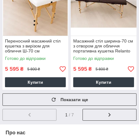
Переносний масажний стіл
Масажний стіл ширина-70 см
кушетка з вирізом для
з отвором для обличчя
обличчя Ш-70 см
портативна кушетка Relanto
Relanto White
Готово до відправки
Готово до відправки
5 595
5 595
₴
₴
5 800 ₴
5 800 ₴
Купити
Купити
Показати ще
1
/ 7
Про нас