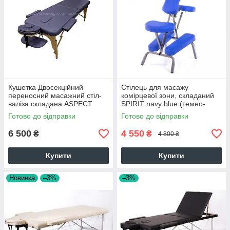
Кушетка Двосекційний
Стілець для масажу
переносний масажний стіл-
комірцевої зони, складаний
валіза складана ASPECT
SPIRIT navy blue (темно-
Фіолетовий
синій) (PU)
Готово до відправки
Готово до відправки
6 500
4 550
₴
₴
4 800 ₴
Купити
Купити
Новинка
–3%
–3%