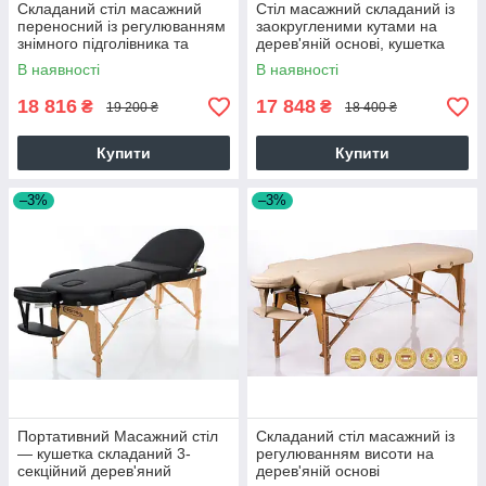
Складаний стіл масажний
Стіл масажний складаний із
переносний із регулюванням
заокругленими кутами на
знімного підголівника та
дерев'яній основі, кушетка
заокругленими кутами
RESTPRO VIP OVAL 3
В наявності
В наявності
RESTPRO VIP 4
Бежевий
18 816
17 848
₴
₴
19 200 ₴
18 400 ₴
Купити
Купити
–3%
–3%
Портативний Масажний стіл
Складаний стіл масажний із
— кушетка складаний 3-
регулюванням висоти на
секційний дерев'яний
дерев'яній основі