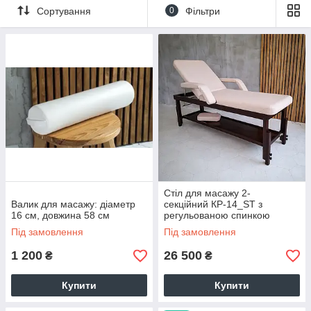
Сортування
0
Фільтри
Стіл для масажу 2-
Валик для масажу: діаметр
секційний КР-14_ST з
16 см, довжина 58 см
регульованою спинкою​​​​​​​
Кушетка для косметології
Під замовлення
Під замовлення
1 200
26 500
₴
₴
Купити
Купити