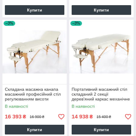
Купити
Купити
–3%
–3%
Складана масажна канапа
Портативний масажний стіл
масажний професійний стіл
складаний 2 секції
регулюванням висоти
дерев'яний каркас механічне
RESTPRO VIP 3 Бежевий
регулювання RESTPRO VIP 2
В наявності
В наявності
ваніль
16 393
14 938
₴
₴
16 900 ₴
15 400 ₴
Купити
Купити