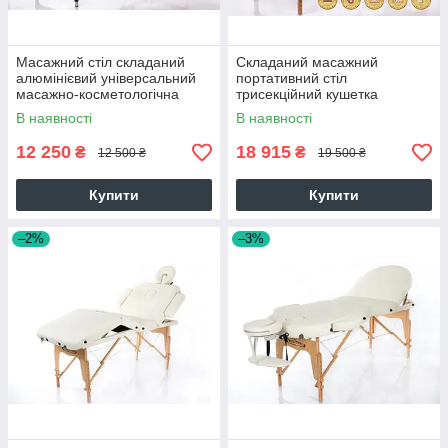
Масажний стіл складаний
Складаний масажний
алюмінієвий універсальний
портативний стіл
масажно-косметологічна
трисекційний кушетка
канапа RESTPRO ALU 3 Беж
універсальна переносна
В наявності
В наявності
RESTPRO Memory 3 Бежевий
12 250
18 915
₴
₴
12 500 ₴
19 500 ₴
Купити
Купити
–2%
–3%