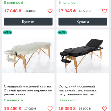
RESTPRO VIP OVAL 3
двосекційний RESTPRO
В наявності
В наявності
Чорний
Memory 2 Бежевий
17 848
17 945
₴
₴
18 400 ₴
18 500 ₴
Купити
Купити
–3%
–3%
Складаний масажний стіл на
Складаний посилений
2 секції дерев'яне переносне
масажний стіл, кушетка
регулювання
регулюванням висоти
висотиRESTPRO VIP OVAL 2
RESTPRO VIP 3 кольори
В наявності
В наявності
Бежевий
Чорний
16 490
16 393
₴
₴
17 000 ₴
16 900 ₴