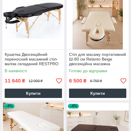
Кушетка Двосекційний
Стіл для масажу портативний
переносний масажний стіл-
Ш-80 см Relanto Beige
валіза складаний RESTPRO
двосекційна масажна
CLASSIC OVAL 2
кушетка
В наявності
Готово до відправки
11 640
6 500
₴
₴
12 000 ₴
6 750 ₴
Купити
Купити
–4%
–4%