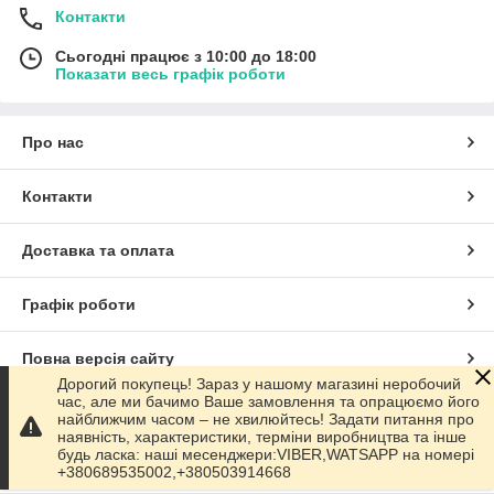
Контакти
Сьогодні працює з 10:00 до 18:00
Показати весь графік роботи
Про нас
Контакти
Доставка та оплата
Графік роботи
Повна версія сайту
Дорогий покупець! Зараз у нашому магазині неробочий
час, але ми бачимо Ваше замовлення та опрацюємо його
Сайт створено на маркетплейсі
Prom.ua
найближчим часом – не хвилюйтесь! Задати питання про
наявність, характеристики, терміни виробництва та інше
будь ласка: наші месенджери:VIBER,WATSAPP на номері
Політика конфіденційності
+380689535002,+380503914668