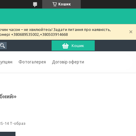
Кошик
чим часом – не хвилюйтесь! Задати питання про наявність,
номері +380689535002,+380503914668
Кошик
купцям
Фотогалерея
Договір оферти
ібний»
BS-14 Т-образ