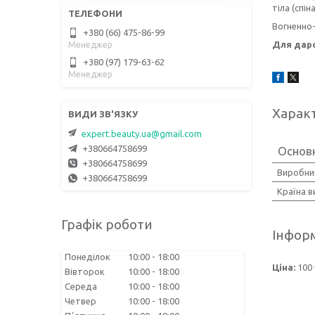
тіла (спін
Вогненно-
+380 (66) 475-86-99
Для дар
Менеджер
+380 (97) 179-63-62
Менеджер
Харак
expert.beauty.ua@gmail.com
+380664758699
Основ
+380664758699
Виробни
+380664758699
Країна 
Графік роботи
Інформ
Понеділок
10:00
18:00
Ціна:
100 
Вівторок
10:00
18:00
Середа
10:00
18:00
Четвер
10:00
18:00