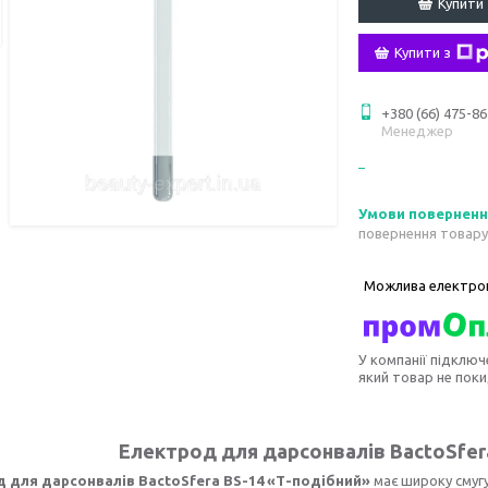
Купити
Купити з
+380 (66) 475-86
Менеджер
повернення товару
У компанії підключ
який товар не пок
Електрод для дарсонвалів BactoSfer
 для дарсонвалів BactoSfera BS-14 «Т-подібний»
має широку смугу