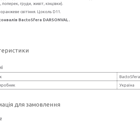
а, поперек, груди, живіт, кінцівки).
оранжеве світіння. Цоколь D11.
сонвалів BactoSfera DARSONVAL.
теристики
ні
к
BactoSfera
виробник
Україна
ація для замовлення
₴