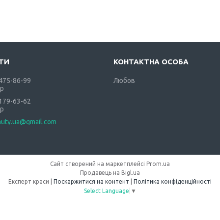
 475-86-99
Любов
р
 179-63-62
р
auty.ua@gmail.com
Сайт створений на маркетплейсі
Prom.ua
Продавець на Bigl.ua
Експерт краси |
Поскаржитися на контент
|
Політика конфіденційності
Select Language
▼