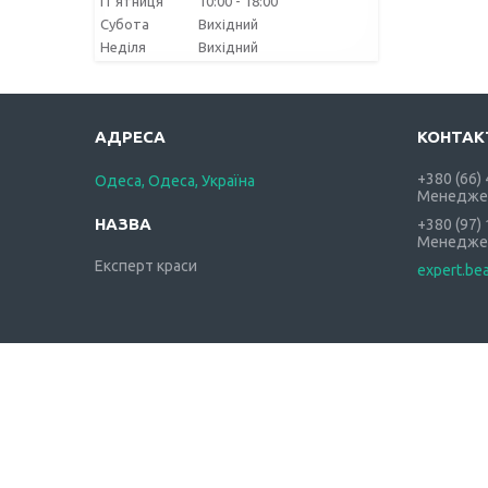
Пʼятниця
10:00
18:00
Субота
Вихідний
Неділя
Вихідний
+380 (66)
Одеса, Одеса, Україна
Менедже
+380 (97)
Менедже
Експерт краси
expert.be