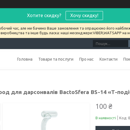
Хотите скидку?
Хочу скидку!
обочий час, але ми бачимо Ваше замовлення та опрацюємо його найближ
 виробництва та інше будь ласка: наші месенджери:VIBER,WATSAPP на 
Головна
Товари та послуги
Про нас
Контакти
По
род для дарсонвалів BactoSfera BS-14 «Т-под
100 ₴
В наявності
Код: