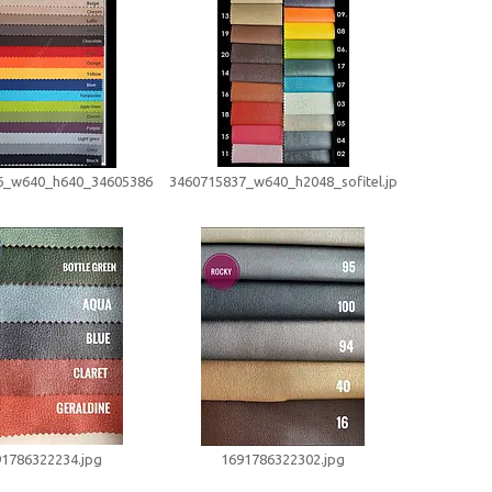
6_w640_h640_3460538616.jpg
3460715837_w640_h2048_sofitel.jpg
1786322234.jpg
1691786322302.jpg