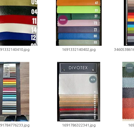
91332140410.jpg
1691332140402.jpg
346053861
91784776233.jpg
1691786322341.jpg
169