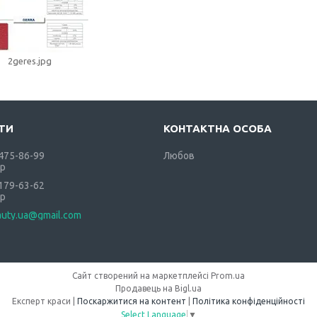
2geres.jpg
 475-86-99
Любов
р
 179-63-62
р
auty.ua@gmail.com
Сайт створений на маркетплейсі
Prom.ua
Продавець на Bigl.ua
Експерт краси |
Поскаржитися на контент
|
Політика конфіденційності
Select Language
▼