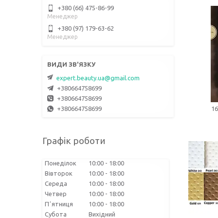
+380 (66) 475-86-99
Менеджер
+380 (97) 179-63-62
Менеджер
expert.beauty.ua@gmail.com
+380664758699
+380664758699
+380664758699
16
Графік роботи
Понеділок
10:00
18:00
Вівторок
10:00
18:00
Середа
10:00
18:00
Четвер
10:00
18:00
Пʼятниця
10:00
18:00
Субота
Вихідний