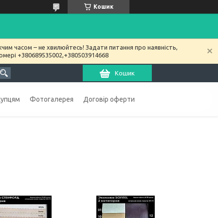
Кошик
чим часом – не хвилюйтесь! Задати питання про наявність,
номері +380689535002,+380503914668
Кошик
купцям
Фотогалерея
Договір оферти