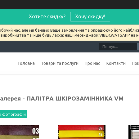
Хотите скидку?
Хочу скидку!
обочий час, але ми бачимо Ваше замовлення та опрацюємо його найближ
 виробництва та інше будь ласка: наші месенджери:VIBER,WATSAPP на 
Головна
Товари та послуги
Про нас
Контакти
По
алерея - ПАЛІТРА ШКІРОЗАМІННИКА VM
іх фотографій