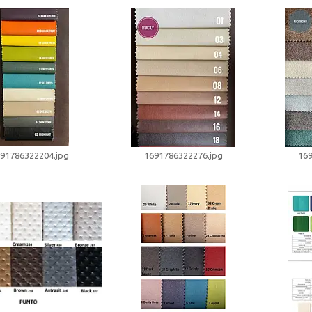
91786322204.jpg
1691786322276.jpg
169