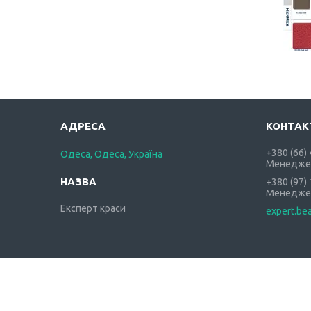
+380 (66)
Одеса, Одеса, Україна
Менедже
+380 (97)
Менедже
Експерт краси
expert.be