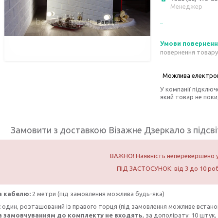
Менеджер
повернення товару
У компанії підключ
який товар не пок
Замовити з доставкою Візажне Дзеркало з підсві
ВАЖНО! Наявність неперевершено 
ПІД ЗАСТОСУНОК: від 3 до 10 роб
 кабелю:
2 метри (під замовлення можлива будь-яка)
:
один, розташований із правого торця (під замовлення можливе встанов
а замовчуванням до комплекту не входять
, за дополірату: 10 штук,