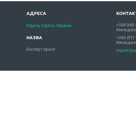
+380 (66)
Одеса, Одеса, Україна
Менедже
+380 (97)
Менедже
Експерт краси
expert.be