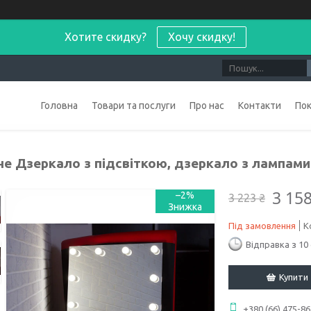
Хотите скидку?
Хочу скидку!
Головна
Товари та послуги
Про нас
Контакти
По
не Дзеркало з підсвіткою, дзеркало з лампами 
3 158
–2%
3 223 ₴
Під замовлення
К
Відправка з 10
Купити
+380 (66) 475-86