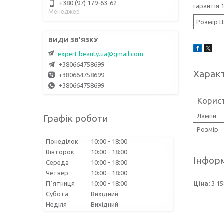
+380 (97) 179-63-62
гарантія 
Менеджер
Розмір 
expert.beauty.ua@gmail.com
+380664758699
Харак
+380664758699
+380664758699
Корис
Лампи
Графік роботи
Розмір
Понеділок
10:00
18:00
Вівторок
10:00
18:00
Інформ
Середа
10:00
18:00
Четвер
10:00
18:00
Ціна:
3 15
Пʼятниця
10:00
18:00
Субота
Вихідний
Неділя
Вихідний