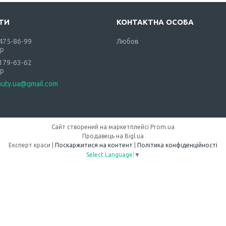
 475-86-99
Любов
р
 179-63-62
р
auty.ua@gmail.com
Сайт створений на маркетплейсі
Prom.ua
Продавець на Bigl.ua
Експерт краси |
Поскаржитися на контент
|
Політика конфіденційності
Select Language
▼