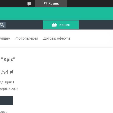
Кошик
Кошик
купцям
Фотогалерея
Договір оферти
"Кріс"
,54 ₴
од:
Крис1
 серпня 2026
-99