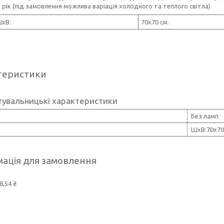
1 рік (під замовлення можлива варіація холодного та теплого світла)
ШхВ:
70х70 см.
теристики
тувальницькі характеристики
Без ламп
ШхВ:70х70
ація для замовлення
8,54 ₴