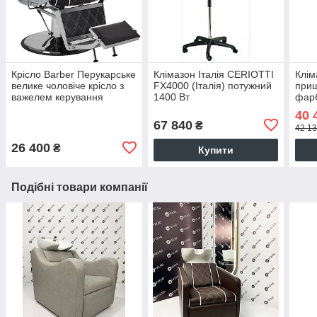
Крісло Barber Перукарське
Клімазон Італія CERIOTTI
Клім
велике чоловіче крісло з
FX4000 (Італія) потужний
при
важелем керування
1400 Вт
фарб
Valencia Люкс
воло
40 
CIX3
67 840
₴
42 13
штат
26 400
₴
Купити
Подібні товари компанії