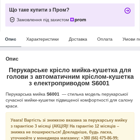
Що таке купити з Пром?
Замовлення під захистом
Опис
Характеристики
Доставка
Оплата
Умови п
Опис
Перукарське крісло мийка-кушетка для
голови з автоматичним кріслом-кушетка
з електроприводом S6001
Перукарська мийка
S6001
— стильна модель перукарської
сучасної мийки-кушетки підвищеної комфортності для салону
краси.
Увага! Вартість зі знижкою вказана за перукарську мийку
з гарантією 3 місяці (АКЦІЯ)! На гарантію 12 місяців –
знижка не поширюється! Докладніше, будь ласка,
уточнюйте у менеджера магазину: +380 (66) 475-86-99;