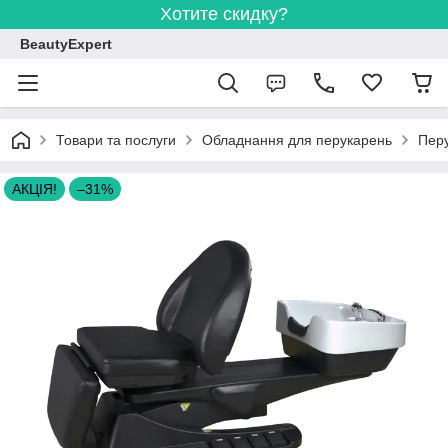
Хотите скидку?
BeautyExpert
Товари та послуги
Обладнання для перукарень
Перу
АКЦІЯ!
–31%