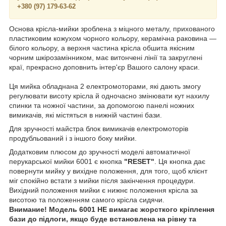
+380 (97) 179-63-62
Основа крісла-мийки зроблена з міцного металу, прихованого
пластиковим кожухом чорного кольору, керамічна раковина —
білого кольору, а верхня частина крісла обшита якісним
чорним шкірозамінником, має витончені лінії та закруглені
краї, прекрасно доповнить інтер'єр Вашого салону краси.
Ця мийка обладнана 2 електромоторами, які дають змогу
регулювати висоту крісла й одночасно змінювати кут нахилу
спинки та ножної частини, за допомогою панелі ножних
вимикачів, які містяться в нижній частині бази.
Для зручності майстра блок вимикачів електромоторів
продубльований і з іншого боку мийки.
Додатковим плюсом до зручності моделі автоматичної
перукарської мийки 6001 є кнопка
"RESET"
. Ця кнопка дає
повернути мийку у вихідне положення, для того, щоб клієнт
міг спокійно встати з мийки після закінчення процедури.
Вихідний положення мийки є нижнє положення крісла за
висотою та положенням самого крісла сидячи.
Внимание! Модель 6001 НЕ вимагає жорсткого кріплення
бази до підлоги, якщо буде встановлена на рівну та