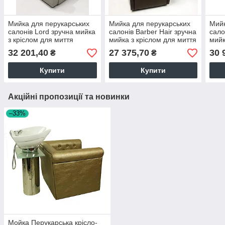
Мийка для перукарських
Мийка для перукарських
Мийк
салонів Lord зручна мийка
салонів Barber Hair зручна
сало
з кріслом для миття
мийка з кріслом для миття
мийк
голови в барбершоп
голови VM2044
голо
32 201,40
27 375,70
30 
₴
₴
VM2034
VM2
Купити
Купити
Акційні пропозиції та новинки
–33%
Мойка Перукарська крісло-