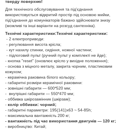
тверду поверхню!
Для технічного обслуговування та під'єднання
використовується відкритий простір під основою мийки,
під'єднання до комунікаторів бажано здійснювати знизу
(можливі та інші варіанти на розсуд сантехніка).
Технічні характеристики:
Технічні характеристики:
- 2 електроприводи:
- регулювання висота крісла;
- кут нахилу спинки, сидіння, ножної частини;
- підлоговий пульт (ручний пульт у комплекті не йде);
- кнопка "reset" (оновлює крісло у вихідне положення);
- основа з міцного металу, закрита чорним, пластиковим
кожухом;
- керамічна раковина білого кольору;
- габаритні розміри керамічної раковини:
- зовнішні габарити — 600*520 мм;
- внутрішні габарити — 550*470 мм;
- оббивка шкірозамінник (шкірзам);
-
колір оббивки: чорний;
- габаритні параметри: 195(141)х63 ~ 54-85h;
- максимальна вантажність 200 кг;
- вантажність під час використання двигунів — 120 кг;
- виробництво: Китай;