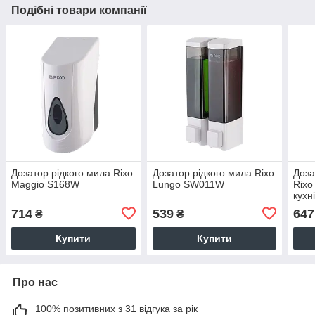
Подібні товари компанії
Дозатор рідкого мила Rixo
Дозатор рідкого мила Rixo
Доза
Maggio S168W
Lungo SW011W
Rixo
кухн
714
539
647
₴
₴
Купити
Купити
Про нас
100% позитивних з 31 відгука за рік