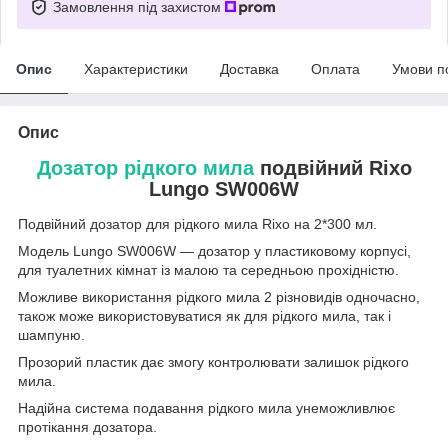
Замовлення під захистом
Опис
Характеристики
Доставка
Оплата
Умови п
Опис
Дозатор рідкого мила
подвійний Rixo
Lungo SW006W
Подвійний дозатор для рідкого мила Rixo на 2*300 мл.
Модель Lungo SW006W — дозатор у пластиковому корпусі,
для туалетних кімнат із малою та середньою прохідністю.
Можливе використання рідкого мила 2 різновидів одночасно,
також може використовуватися як для рідкого мила, так і
шампуню.
Прозорий пластик дає змогу контролювати залишок рідкого
мила.
Надійна система подавання рідкого мила унеможливлює
протікання дозатора.