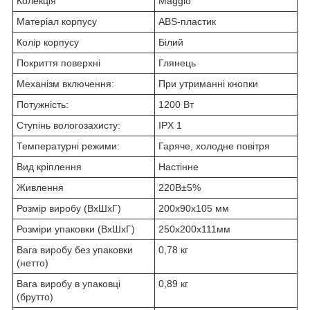
Колекція
Maggio
Матеріал корпусу
ABS-пластик
Колір корпусу
Білий
Покриття поверхні
Глянець
Механізм включення:
При утриманні кнопки
Потужність:
1200 Вт
Ступінь вологозахисту:
IPX 1
Температурні режими:
Гаряче, холодне повітря
Вид кріплення
Настінне
Живлення
220В±5%
Розмір виробу (ВхШхГ)
200х90х105 мм
Розміри упаковки (ВхШхГ)
250х200х111мм
Вага виробу без упаковки
0,78 кг
(нетто)
Вага виробу в упаковці
0,89 кг
(брутто)