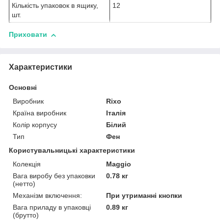
Кількість упаковок в ящику,
12
шт.
Приховати
Характеристики
Основні
Виробник
Rixo
Країна виробник
Італія
Колір корпусу
Білий
Тип
Фен
Користувальницькі характеристики
Колекція
Maggio
Вага виробу без упаковки
0.78 кг
(нетто)
Механізм включення:
При утриманні кнопки
Вага приладу в упаковці
0.89 кг
(брутто)