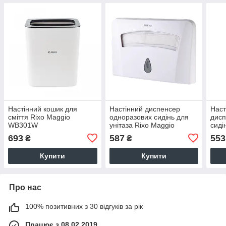
Настінний кошик для
Настінний диспенсер
Наст
сміття Rixo Maggio
одноразових сидінь для
дисп
WB301W
унітаза Rixo Maggio
сиді
T009W для складання 1/2
Magg
693
587
553
₴
₴
1/4
Купити
Купити
Про нас
100% позитивних з 30 відгуків за рік
Працює з 08.02.2019