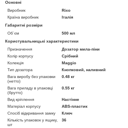
Основні
Виробник
Rixo
Країна виробник
Італія
Габаритні розміри
Об`єм
500 мл
Користувальницькі характеристики
Призначення
Дозатор мила-піни
Колір корпусу
Срібний
Колекція
Maggio
Тип дозатора
Кнопковий, наливний
Вага виробу без упаковки
0.48 кг
(нетто)
Вага приладу в упаковці
0.55 кг
(брутто)
Вид кріплення
Настінне
Матеріал корпусу
ABS-пластик
Спосіб відкривання замку
Ключ
Кількість упаковок у ящику,
36
шт