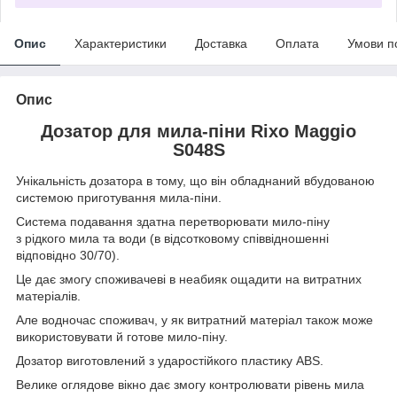
Опис
Характеристики
Доставка
Оплата
Умови п
Опис
Дозатор для мила-піни Rixo Maggio
S048S
Унікальність дозатора в тому, що він обладнаний вбудованою
системою приготування мила-піни.
Система подавання здатна перетворювати мило-піну
з рідкого мила та води (в відсотковому співвідношенні
відповідно 30/70).
Це дає змогу споживачеві в неабияк ощадити на витратних
матеріалів.
Але водночас споживач, у як витратний матеріал також може
використовувати й готове мило-піну.
Дозатор виготовлений з ударостійкого пластику ABS.
Велике оглядове вікно дає змогу контролювати рівень мила