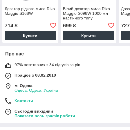
Дозатор рідкого мила Rixo
Білий дозатор мила Rixo
Доза
Maggio S168W
Maggio S098W 1000 мл
Mag
настінного типу
714
699
727
₴
₴
Купити
Купити
Про нас
97% позитивних з 34 відгуків за рік
Працює з 08.02.2019
м. Одеса
Одеса, Одеса, Україна
Контакти
Сьогодні вихідний
Показати весь графік роботи