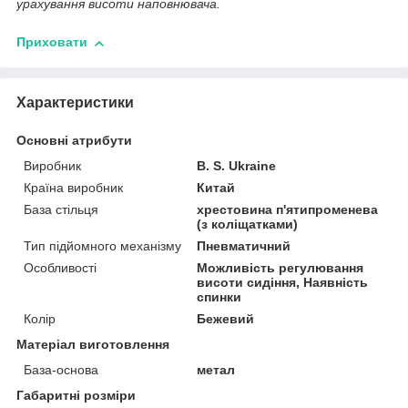
урахування висоти наповнювача.
Приховати
Характеристики
Основні атрибути
Виробник
B. S. Ukraine
Країна виробник
Китай
База стільця
хрестовина п'ятипроменева
(з коліщатками)
Тип підйомного механізму
Пневматичний
Особливості
Можливість регулювання
висоти сидіння, Наявність
спинки
Колір
Бежевий
Матеріал виготовлення
База-основа
метал
Габаритні розміри