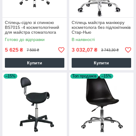
Стілець-сідло зі спинкою
Стілець майстра манікюру
BS7015 -4 косметологічний
косметолога без підлокітників
для майстра стоматолога
Стар-Нью
бежевий
(чорний,білий,сірий)
Готово до відправки
В наявності
5 625
3 032,07
₴
₴
7 500 ₴
3 743,30 ₴
Купити
Купити
–15%
Топ продажів
–15%