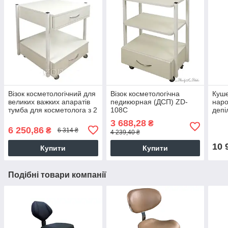
Візок косметологічний для
Візок косметологічна
Куше
великих важких апаратів
педикюрная (ДСП) ZD-
наро
тумба для косметолога з 2
108C
депі
шухлядками (50*50*h70)
тату
3 688,28
₴
108E
3 се
6 250,86
₴
6 314 ₴
4 239,40 ₴
10 
Купити
Купити
Подібні товари компанії