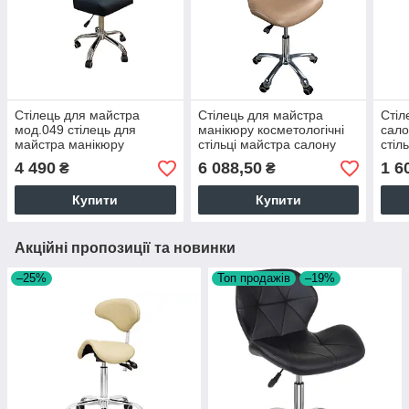
Стілець для майстра
Стілець для майстра
Стіл
мод.049 стілець для
манікюру косметологічні
сало
майстра манікюру
стільці майстра салону
стіл
косметолога стільці в
краси крісло косметолога
косм
4 490
6 088,50
1 6
₴
₴
салон краси
КАПУЧИНО
спин
Купити
Купити
Акційні пропозиції та новинки
–25%
Топ продажів
–19%