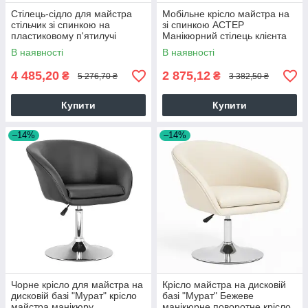
Стілець-сідло для майстра
Мобільне крісло майстра на
стільчик зі спинкою на
зі спинкою АСТЕР
пластиковому п'ятилучі
Манікюрний стілець клієнта
В наявності
В наявності
4 485,20
2 875,12
₴
₴
5 276,70 ₴
3 382,50 ₴
Купити
Купити
–14%
–14%
Чорне крісло для майстра на
Крісло майстра на дисковій
дисковій базі "Мурат" крісло
базі "Мурат" Бежеве
майстра манікюру
манікюрне поворотне крісло