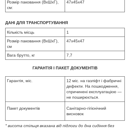
Розмір паковання (ВхШхГ),
47х45х47
см:
ДАНІ ДЛЯ ТРАНСПОРТУВАННЯ
Кількість місць
1
Розмір паковання (ВхШхГ),
47х45х47
см
Вага брутто, кг
7,7
ГАРАНТІЯ І ПАКЕТ ДОКУМЕНТІВ
Гарантія, міс.
12 міс. на газліфт і фабричні
дефекти. На пошкодження,
спричинені експлуатацією —
не поширюється.
Пакет документів
Санітарно-гігієнічний
висновок
* висота стільця вказана від підлоги до дна сидіння без