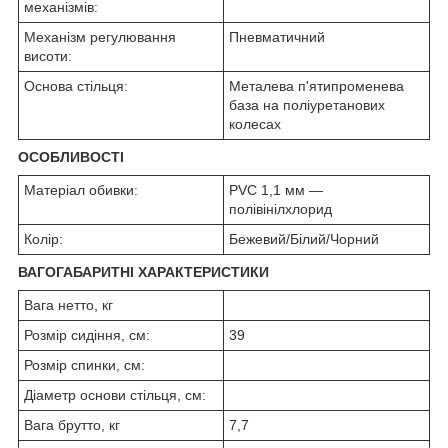
механізмів:
Механізм регулювання
Пневматичний
висоти:
Основа стільця:
Металева п'ятипроменева
база на поліуретанових
колесах
ОСОБЛИВОСТІ
Матеріал обивки:
PVC 1,1 мм —
полівінілхлорид
Колір:
Бежевий/Білий/Чорний
ВАГОГАБАРИТНІ ХАРАКТЕРИСТИКИ
Вага нетто, кг
Розмір сидіння, см:
39
Розмір спинки, см:
Діаметр основи стільця, см:
Вага брутто, кг
7,7