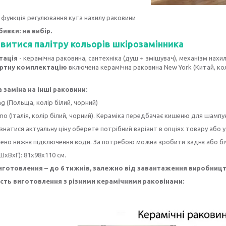
функція регулювання кута нахилу раковини
бивки: на вибір.
витися палітру кольорів шкірозамінника
тація
- керамічна раковина, сантехніка (душ + змішувач), механізм нахил
артну комплектацію
включена керамічна раковина New York (Китай, ко
;
заміна на інші раковини:
g (Польща, колір білий, чорний)
o (Італія, колір білий, чорний). Кераміка передбачає кишеню для шампу
ізнатися актуальну ціну оберете потрібний варіант в опціях товару або
ено нижнє підключення води. За потребою можна зробити заднє або бі
ШхВхГ): 81х98х110 см.
иготовлення – до 6 тижнів, залежно від завантаження виробницт
ть виготовлення з різними керамічними раковінами: