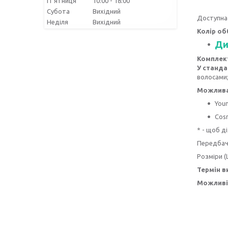
Пʼятниця
10:00
18:00
Субота
Вихідний
Доступна 
Неділя
Вихідний
Колір об
Ди
Комплек
У станд
волосами
Можлива 
Youn
Cosm
* - щоб д
Передбач
Розміри (
Термін в
Можливіс