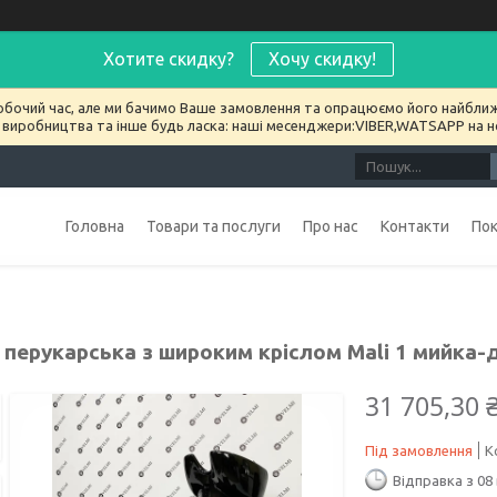
Хотите скидку?
Хочу скидку!
обочий час, але ми бачимо Ваше замовлення та опрацюємо його найближ
 виробництва та інше будь ласка: наші месенджери:VIBER,WATSAPP на 
Головна
Товари та послуги
Про нас
Контакти
По
 перукарська з широким кріслом Mali 1 мийка
31 705,30 
Під замовлення
К
Відправка з 08