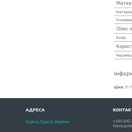
Матер
Матеріа
Основни
Опис о
Колір
Корис
Керамік
Інформ
Ціна:
31 7
+380 (66)
Одеса, Одеса, Україна
Менедже