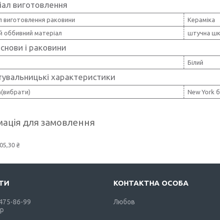
іал виготовлення
л виготовлення раковини
Кераміка
й оббивний матеріал
штучна шк
снови і раковини
Білий
тувальницькі характеристики
а(вибрати)
New York б
ація для замовлення
05,30 ₴
 475-86-99
Любов
р