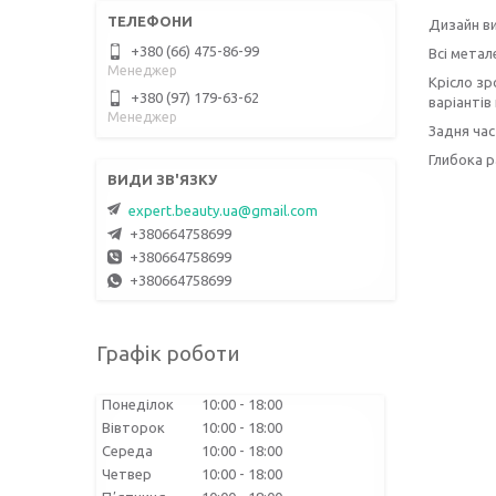
Дизайн ви
+380 (66) 475-86-99
Всі метал
Менеджер
Крісло зр
+380 (97) 179-63-62
варіантів
Менеджер
Задня час
Глибока р
expert.beauty.ua@gmail.com
+380664758699
+380664758699
+380664758699
Графік роботи
Понеділок
10:00
18:00
Вівторок
10:00
18:00
Середа
10:00
18:00
Четвер
10:00
18:00