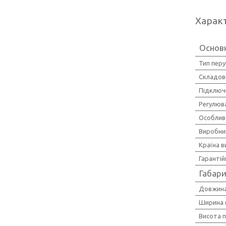
Харак
Основн
Тип перу
Складові
Підключ
Регулюва
Особлив
Виробни
Країна 
Гарантій
Габари
Довжина
Ширина 
Висота 