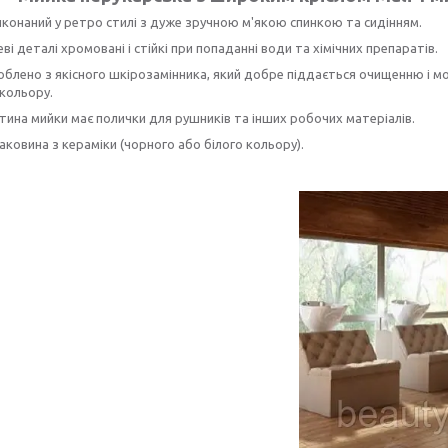
конаний у ретро стилі з дуже зручною м'якою спинкою та сидінням.
еві деталі хромовані і стійкі при попаданні води та хімічних препаратів.
облено з якісного шкірозамінника, який добре піддається очищенню і м
 кольору.
тина мийки має полички для рушників та інших робочих матеріалів.
аковина з кераміки (чорного або білого кольору).