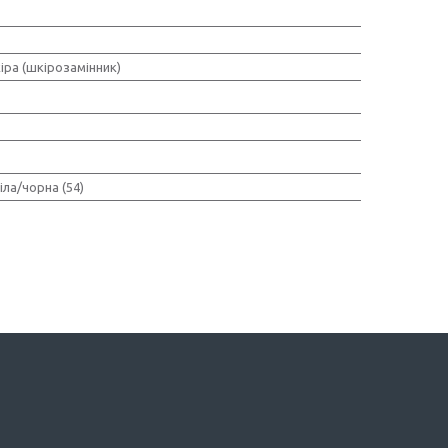
іра (шкірозамінник)
іла/чорна (54)