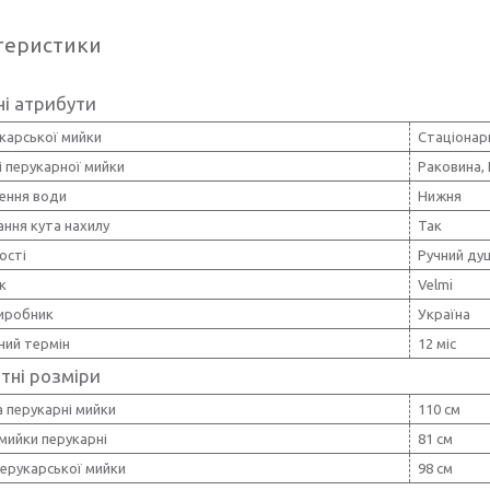
теристики
і атрибути
карської мийки
Стаціонар
 перукарної мийки
Раковина, 
ення води
Нижня
ння кута нахилу
Так
ості
Ручний душ
к
Velmi
виробник
Україна
ний термін
12 міс
тні розміри
 перукарні мийки
110 см
мийки перукарні
81 см
перукарської мийки
98 см