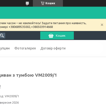
Кошик
чим часом – не хвилюйтесь! Задати питання про наявність,
номері +380689535002,+380503914668
Кошик
купцям
Фотогалерея
Договір оферти
-диван з тумбою VM2009/1
₴
од:
VM2009/1
 вересня 2026