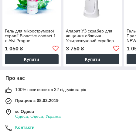
Гель для мікрострумової
Апарат УЗ скрабер для
Гель
терапії Bioactive contact 1
чищення обличчя
Прага
л Alvi Prague
Ультразвуковий скрабер
NEW 
Beauty Service™
1 050
3 750
1 0
₴
₴
Купити
Купити
Про нас
100% позитивних з 32 відгуків за рік
Працює з 08.02.2019
м. Одеса
Одеса, Одеса, Україна
Контакти