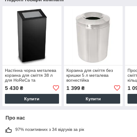
Настінна чорна металева
Корзина для сміття без
Проф
корзина для сміття 38 л
кришки 5 л металева
сміт
для HoReCa та
вогнестійка
кіль
громадських місць
5 430
1 399
1 0
₴
₴
Купити
Купити
Про нас
97% позитивних з 34 відгуків за рік