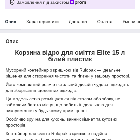
Замовлення під захистом
Опис
Характеристики
Доставка
Оплата
Умови п
Опис
Корзина відро для сміття Elite 15 л
білий пластик
Мусорний контейнер з кришкою від Rulopak — ідеальне
рішення для створення чистоти та гігієни у вашому просторі.
Його компактний розмір і стильний дизайн чудово підходять
для зберігання щоденних відходів.
Ця модель легко розміщується під столом або збоку, не
займаючи багато місця, що робить її ідеальною для
використання у будь-якому приміщенні.
Особливо зручна для кухонь, ванних кімнат та кутових
просторів.
Контейнер для сміття Rulopak з кришкою надійно
розміщується на будь-яких поверхнях, запобігаючи