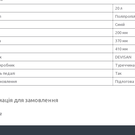
20 л
л
Поліпропі
Синій
200 мм
а
370 мм
410 мм
к
DEVISAN
виробник
Туреччина
ь педалі
Так
ановлення
Підлогова
ація для замовлення
₴