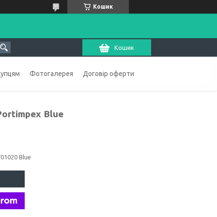
Кошик
Кошик
купцям
Фотогалерея
Договір оферти
ortimpex Blue
701020 Blue