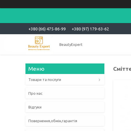
+380 (66) 475-86-99
+380 (97) 179-63-62
BeautyExpert
Сміттє
Товари та послуги
Про нас
Відгуки
Повернення,обмін,гарантія