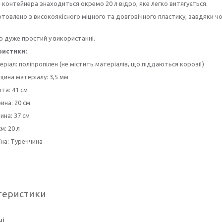
 контейнера знаходиться окремо 20 л відро, яке легко витягується.
отовлено з високоякісного міцного та довговічного пластику, завдяки чом
 дуже простий у використанні.
ристики:
ріал: поліпропілен (не містить матеріалів, що піддаються корозії)
щина матеріалу: 3,5 мм
та: 41 см
ина: 20 см
ина: 37 см
м: 20 л
їна: Туреччина
теристики
ні