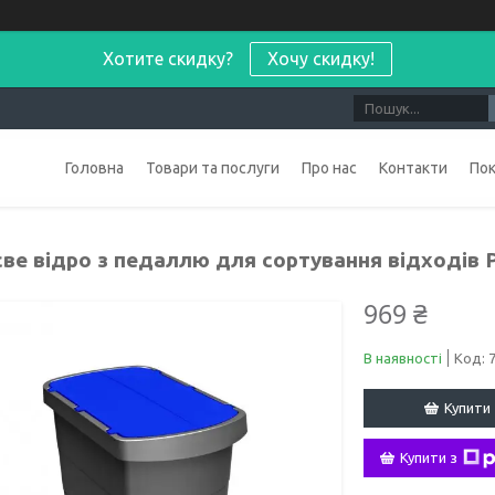
Хотите скидку?
Хочу скидку!
Головна
Товари та послуги
Про нас
Контакти
По
ве відро з педаллю для сортування відходів P
969 ₴
В наявності
Код:
Купити
Купити з