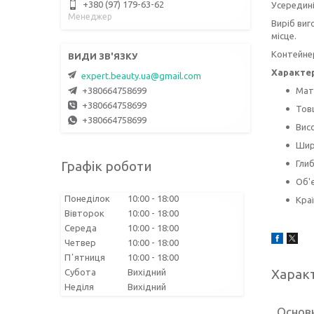
+380 (97) 179-63-62
Усередині
Менеджер
Виріб виг
місце.
Контейнер
Характе
expert.beauty.ua@gmail.com
Мате
+380664758699
+380664758699
Тов
+380664758699
Висо
Шир
Глиб
Графік роботи
Об'є
Понеділок
10:00
18:00
Кра
Вівторок
10:00
18:00
Середа
10:00
18:00
Четвер
10:00
18:00
Пʼятниця
10:00
18:00
Харак
Субота
Вихідний
Неділя
Вихідний
Основ