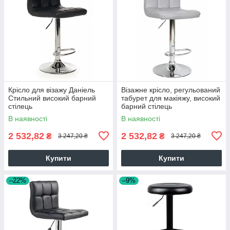
Крісло для візажу Даніель
Візажне крісло, регульований
Стильний високий барний
табурет для макіяжу, високий
стілець
барний стілець
В наявності
В наявності
2 532,82
2 532,82
₴
₴
3 247,20 ₴
3 247,20 ₴
Купити
Купити
–22%
–9%