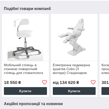
Подібні товари компанії
Мобільний стілець зі
Електрична педикюрна
Косм
спинкою поворотний
кушетка Cubo (3
проц
стілець для стоматолога
мотори) Стаціонарне
елек
косметолога майстра
крісло для лікаря
DYN
манікюру
подолога
18 550
134 620
301
₴
від
₴
Купити
Купити
Акційні пропозиції та новинки