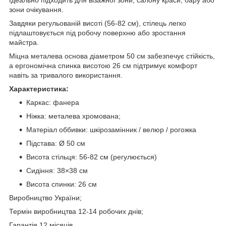
Ідеально підходить для візажної зони, салону краси, бару або
зони очікування.
Завдяки регульованій висоті (56-82 см), стілець легко
підлаштовується під робочу поверхню або зростання
майстра.
Міцна металева основа діаметром 50 см забезпечує стійкість,
а ергономічна спинка висотою 26 см підтримує комфорт
навіть за тривалого використання.
Характеристика:
Каркас: фанера
Ніжка: металева хромована;
Матеріал оббивки: шкірозамінник / велюр / рогожка
Підстава: Ø 50 см
Висота стільця: 56-82 см (регулюється)
Сидіння: 38×38 см
Висота спинки: 26 см
Виробництво України;
Термін виробництва 12-14 робочих днів;
Гарантія 12 місяців