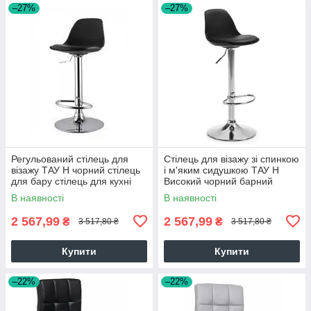
–27%
–27%
Регульований стілець для
Стілець для візажу зі спинкою
візажу ТАУ Н чорний стілець
і м'яким сидушкою ТАУ Н
для бару стілець для кухні
Високий чорний барний
стілець з підніжкою
В наявності
В наявності
2 567,99
2 567,99
₴
₴
3 517,80 ₴
3 517,80 ₴
Купити
Купити
–22%
–22%