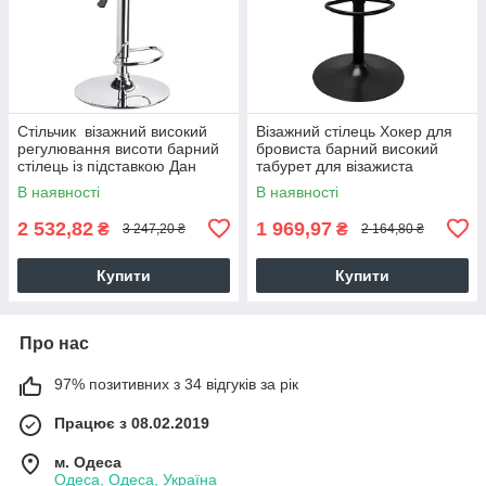
Стільчик візажний високий
Візажний стілець Хокер для
регулювання висоти барний
бровиста барний високий
стілець із підставкою Дан
табурет для візажиста
високий візажне крісло
В наявності
В наявності
МАРКО Black
2 532,82
1 969,97
₴
₴
3 247,20 ₴
2 164,80 ₴
Купити
Купити
Про нас
97% позитивних з 34 відгуків за рік
Працює з 08.02.2019
м. Одеса
Одеса, Одеса, Україна