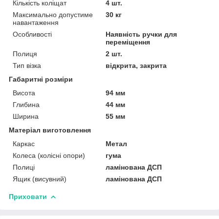
Кількість коліщат
4 шт.
Максимально допустиме
30 кг
навантаження
Особливості
Наявність ручки для
переміщення
Полиця
2 шт.
Тип візка
відкрита, закрита
Габаритні розміри
Висота
94 мм
Глибина
44 мм
Ширина
55 мм
Матеріал виготовлення
Каркас
Метал
Колеса (колісні опори)
гума
Полиці
ламінована ДСП
Ящик (висувний)
ламінована ДСП
Приховати