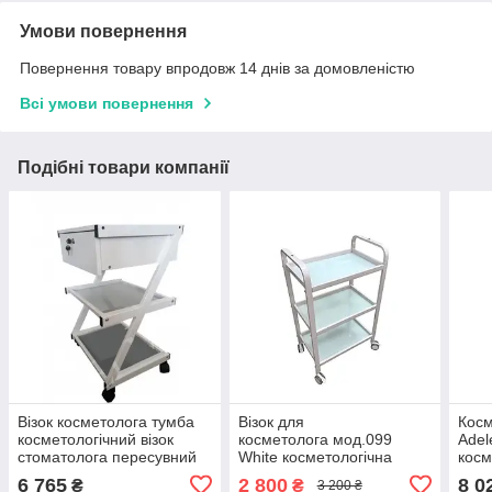
Умови повернення
Повернення товару впродовж 14 днів за домовленістю
Всі умови повернення
Подібні товари компанії
Візок косметолога тумба
Візок для
Косм
косметологічний візок
косметолога мод.099
Adel
стоматолога пересувний
White косметологічна
косм
столик з ящиком Vm 922
етажерка столик з
етаж
6 765
2 800
8 0
₴
₴
3 200 ₴
поличками скло
наро