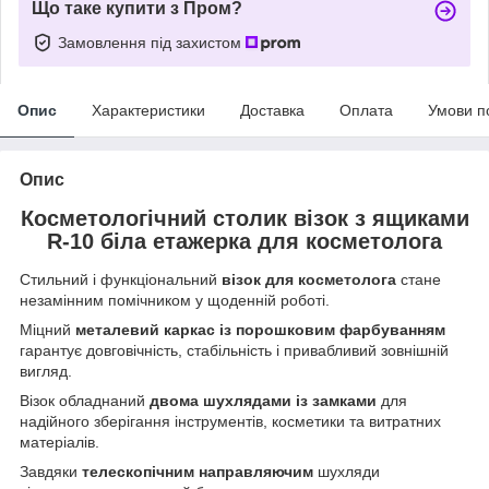
Що таке купити з Пром?
Замовлення під захистом
Опис
Характеристики
Доставка
Оплата
Умови п
Опис
Косметологічний столик візок з ящиками
R-10 біла етажерка для косметолога
Стильний і функціональний
візок для косметолога
стане
незамінним помічником у щоденній роботі.
Міцний
металевий каркас із порошковим фарбуванням
гарантує довговічність, стабільність і привабливий зовнішній
вигляд.
Візок обладнаний
двома шухлядами із замками
для
надійного зберігання інструментів, косметики та витратних
матеріалів.
Завдяки
телескопічним направляючим
шухляди