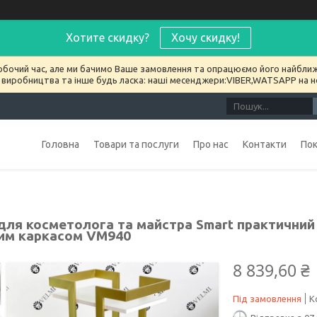
Хотите скидку?
Хочу скидку!
обочий час, але ми бачимо Ваше замовлення та опрацюємо його найближ
 виробництва та інше будь ласка: наші месенджери:VIBER,WATSAPP на 
Головна
Товари та послуги
Про нас
Контакти
По
 для косметолога та майстра Smart практичний
им каркасом VM940
8 839,60 ₴
Під замовлення
К