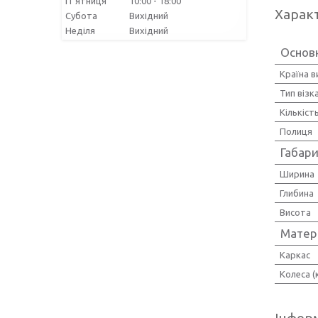
Пʼятниця
10:00
18:00
Харак
Субота
Вихідний
Неділя
Вихідний
Основн
Країна 
Тип візк
Кількіст
Полиця
Габари
Ширина
Глибина
Висота
Матер
Каркас
Колеса (
Інформ