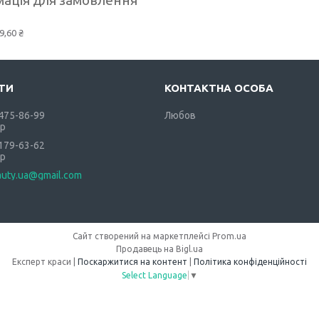
9,60 ₴
 475-86-99
Любов
р
 179-63-62
р
auty.ua@gmail.com
Сайт створений на маркетплейсі
Prom.ua
Продавець на Bigl.ua
Експерт краси |
Поскаржитися на контент
|
Політика конфіденційності
Select Language
▼