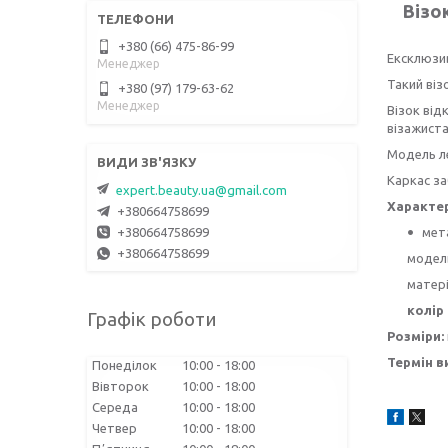
Візо
+380 (66) 475-86-99
Ексклюзив
Менеджер
Такий віз
+380 (97) 179-63-62
Менеджер
Візок від
візажиста
Модель ле
Каркас за
expert.beauty.ua@gmail.com
Характе
+380664758699
мет
+380664758699
+380664758699
модел
матері
колір
Графік роботи
Розміри:
Термін в
Понеділок
10:00
18:00
Вівторок
10:00
18:00
Середа
10:00
18:00
Четвер
10:00
18:00