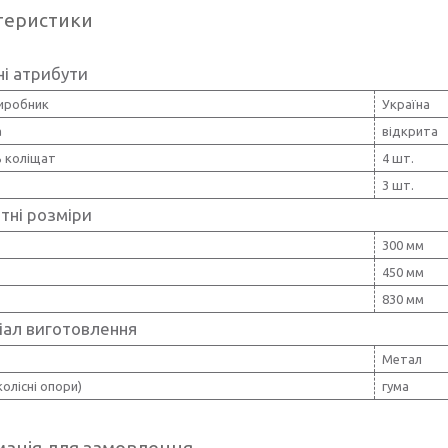
теристики
і атрибути
виробник
Україна
а
відкрита
ь коліщат
4 шт.
3 шт.
тні розміри
300 мм
450 мм
830 мм
іал виготовлення
Метал
колісні опори)
гума
ація для замовлення