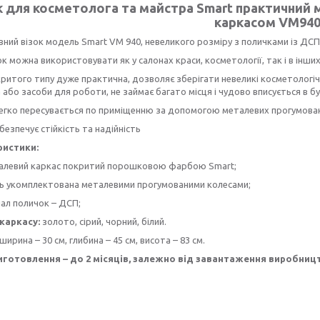
к для косметолога та майстра Smart практичний 
каркасом VM94
ний візок модель Smart VM 940, невеликого розміру з поличками із ДСП
ок можна використовувати як у салонах краси, косметології, так і в інши
критого типу дуже практична, дозволяє зберігати невеликі косметологічн
 або засоби для роботи, не займає багато місця і чудово вписується в бу
гко пересувається по приміщенню за допомогою металевих прогумовани
безпечує стійкість та надійність
ристики:
алевий каркас покритий порошковою фарбою Smart;
ь укомплектована металевими прогумованими колесами;
ал поличок – ДСП;
 каркасу:
золото, сірий, чорний, білий.
ширина – 30 см, глибина – 45 см, висота – 83 см.
иготовлення – до 2 місяців, залежно від завантаження виробниц