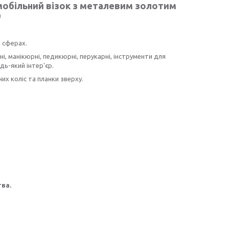
мобільний візок з металевим золотим
0
х сферах.
і, манікюрні, педикюрні, перукарні, інструменти для
дь-який інтер'єр.
х коліс та планки зверху.
тва.