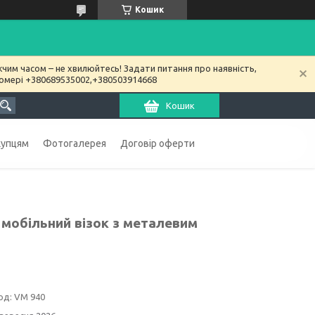
Кошик
чим часом – не хвилюйтесь! Задати питання про наявність,
номері +380689535002,+380503914668
Кошик
купцям
Фотогалерея
Договір оферти
 мобільний візок з металевим
од:
VM 940