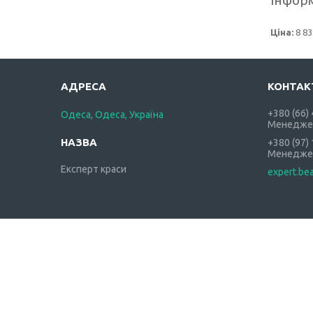
Ціна:
8 83
+380 (66)
Одеса, Одеса, Україна
Менедже
+380 (97)
Менедже
Експерт краси
expert.be