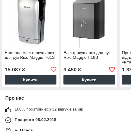
Настінна електросушарка
Електросушарка для рук
Прем
для рук Rixo Maggio H01S
Rixo Maggio H18В
підл
уніт
мета
15 087
3 450
1 3
₴
₴
Купити
Купити
Про нас
100% позитивних з 32 відгуків за рік
Працює з 08.02.2019
м. Одеса