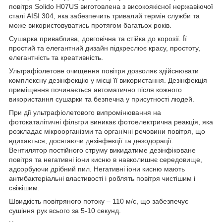
повітря Solido H07US виготовлена з високоякісної нержавіючої
сталі AISI 304, яка забезпечить тривалий термін служби та
може використовуватись протягом багатьох років.
Сушарка приваблива, довговічна та стійка до корозії. Її
простий та елегантний дизайн підкреслює красу, простоту,
елегантність та креативність.
Ультрафіолетове очищення повітря дозволяє здійснювати
комплексну дезінфекцію у місці її використання. Дезінфекція
приміщення починається автоматично після кожного
використання сушарки та безпечна у присутності людей.
При дії ультрафіолетового випромінювання на
фотокаталітичні фільтри виникає фотоелектрична реакція, яка
розкладає мікроорганізми та органічні речовини повітря, що
вдихається, досягаючи дезінфекції та дезодорації.
Вентилятор постійного струму викидатиме дезінфіковане
повітря та негативні іони кисню в навколишнє середовище,
адсорбуючи дрібний пил. Негативні іони кисню мають
антибактеріальні властивості і роблять повітря чистішим і
свіжішим.
Швидкість повітряного потоку – 110 м/с, що забезпечує
сушіння рук всього за 5-10 секунд.