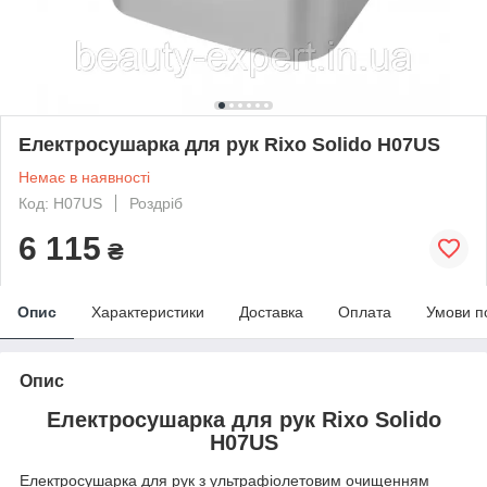
Електросушарка для рук Rixo Solido H07US
Немає в наявності
Код: H07US
Роздріб
6 115
₴
Опис
Характеристики
Доставка
Оплата
Умови п
Опис
Електросушарка для рук Rixo Solido
H07US
Електросушарка для рук з ультрафіолетовим очищенням