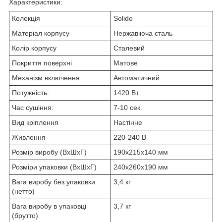
Характеристики:
Колекція
Solido
Матеріал корпусу
Нержавіюча сталь
Колір корпусу
Сталевий
Покриття поверхні
Матове
Механізм включення:
Автоматичний
Потужність:
1420 Вт
Час сушіння:
7-10 сек.
Вид кріплення
Настінне
Живлення
220-240 В
Розмір виробу (ВхШхГ)
190х215х140 мм
Розміри упаковки (ВхШхГ)
240х260х190 мм
Вага виробу без упаковки
3,4 кг
(нетто)
Вага виробу в упаковці
3,7 кг
(брутто)