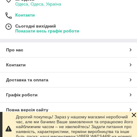
Одеса, Одеса, Україна
Контакти
Сьогодні вихідний
Показати весь графік роботи
Про нас
Контакти
Доставка та оплата
Графік роботи
Повна версія сайту
Дорогий покупець! Зараз у нашому магазині неробочий
час, але ми бачимо Ваше замовлення та опрацюємо його
Сайт створено на маркетплейсі
Prom.ua
найближчим часом – не хвилюйтесь! Задати питання про
наявність, характеристики, терміни виробництва та інше
будь ласка: наші месенджери:VIBER,WATSAPP на номері