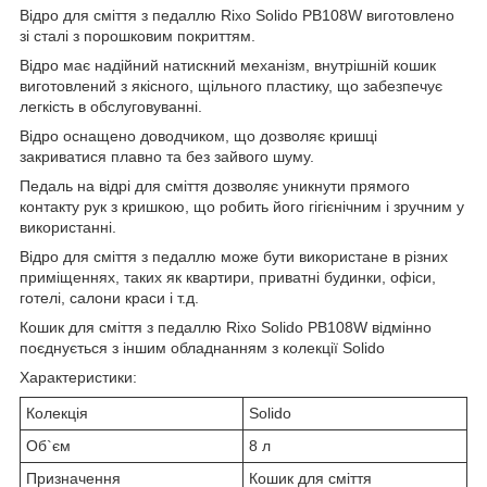
Відро для сміття з педаллю Rixo Solido PB108W виготовлено
зі сталі з порошковим покриттям.
Відро має надійний натискний механізм, внутрішній кошик
виготовлений з якісного, щільного пластику, що забезпечує
легкість в обслуговуванні.
Відро оснащено доводчиком, що дозволяє кришці
закриватися плавно та без зайвого шуму.
Педаль на відрі для сміття дозволяє уникнути прямого
контакту рук з кришкою, що робить його гігієнічним і зручним у
використанні.
Відро для сміття з педаллю може бути використане в різних
приміщеннях, таких як квартири, приватні будинки, офіси,
готелі, салони краси і т.д.
Кошик для сміття з педаллю Rixo Solido PB108W відмінно
поєднується з іншим обладнанням з колекції Solido
Характеристики:
Колекція
Solido
Об`єм
8 л
Призначення
Кошик для сміття