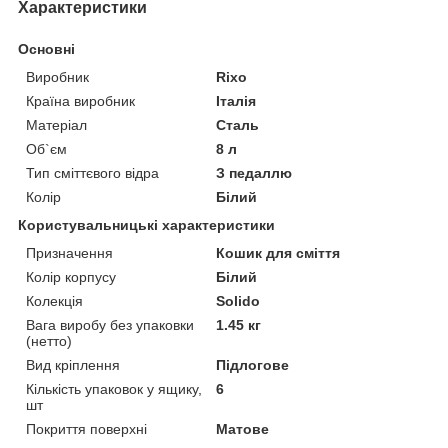
Характеристики
Основні
Виробник
Rixo
Країна виробник
Італія
Матеріал
Сталь
Об`єм
8 л
Тип сміттєвого відра
З педаллю
Колір
Білий
Користувальницькі характеристики
Призначення
Кошик для сміття
Колір корпусу
Білий
Колекція
Solido
Вага виробу без упаковки
1.45 кг
(нетто)
Вид кріплення
Підлогове
Кількість упаковок у ящику,
6
шт
Покриття поверхні
Матове