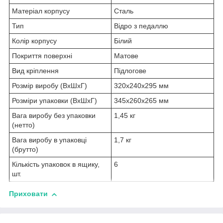
Матеріал корпусу
Cталь
Тип
Відро з педаллю
Колір корпусу
Бiлий
Покриття поверхні
Матове
Вид кріплення
Підлогове
Розмір виробу (ВхШхГ)
320х240х295 мм
Розміри упаковки (ВхШхГ)
345х260х265 мм
Вага виробу без упаковки
1,45 кг
(нетто)
Вага виробу в упаковці
1,7 кг
(брутто)
Кількість упаковок в ящику,
6
шт.
Приховати