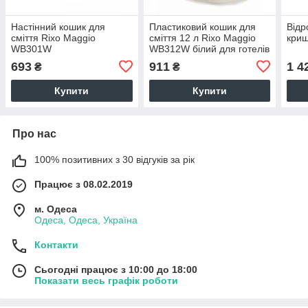
Настінний кошик для
Пластиковий кошик для
Відр
сміття Rixo Maggio
сміття 12 л Rixo Maggio
криш
WB301W
WB312W білий для готелів
і номерів
693
911
1 4
₴
₴
Купити
Купити
Про нас
100% позитивних з 30 відгуків за рік
Працює з 08.02.2019
м. Одеса
Одеса, Одеса, Україна
Контакти
Сьогодні працює з 10:00 до 18:00
Показати весь графік роботи