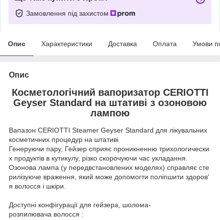
Замовлення під захистом
Опис
Характеристики
Доставка
Оплата
Умови п
Опис
Косметологічний вапоризатор CERIOTTI
Geyser Standard на штативі з озоновою
лампою
Вапазон CERIOTTI Steamer Geyser Standard для лікувальних
косметичних процедур на штативі
Генеруючи пару, Гейзер сприяє проникненню трихологически
х продуктів в кутикулу, різко скорочуючи час укладання.
Озонова лампа (у передвстановлених моделях) справляє сте
рилізуюче враження, який може допомогти поліпшити здоров'
я волосся і шкіри.
Доступні конфігурації для гейзера, шолома-
розпилювача волосся :