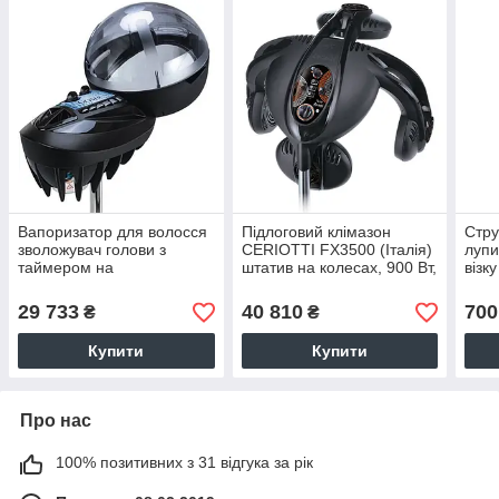
Вапоризатор для волосся
Підлоговий клімазон
Стру
зволожувач голови з
CERIOTTI FX3500 (Італія)
лупи
таймером на
штатив на колесах, 900 Вт,
візку
регульованому штативі
чорного кольору
Geyser Electronic
29 733
40 810
700
₴
₴
CERIOTTI
Купити
Купити
Про нас
100% позитивних з 31 відгука за рік