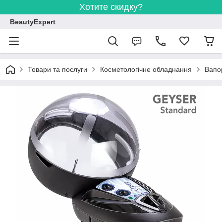
Хотите скидку?
BeautyExpert
Товари та послуги
Косметологічне обладнання
Вапо