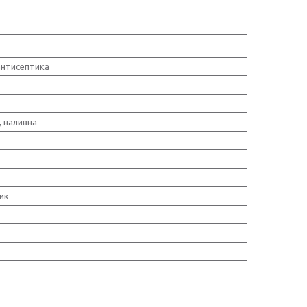
нтисептика
, наливна
ик