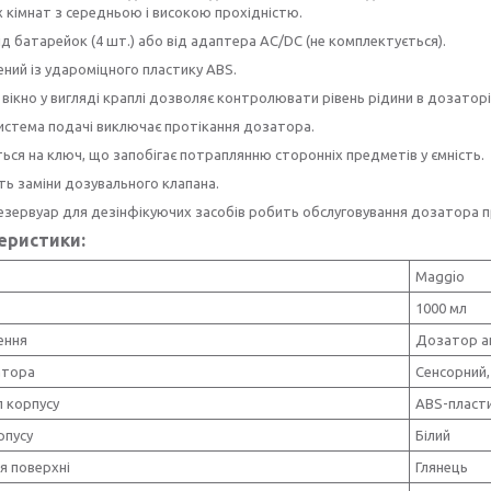
 кімнат з середньою і високою прохідністю.
д батарейок (4 шт.) або від адаптера AC/DC (не комплектується).
ний із удароміцного пластику АВS.
вікно у вигляді краплі дозволяє контролювати рівень рідини в дозаторі
истема подачі виключає протікання дозатора.
ься на ключ, що запобігає потраплянню сторонніх предметів у ємність.
ь заміни дозувального клапана.
езервуар для дезінфікуючих засобів робить обслуговування дозатора п
еристики:
Maggio
1000 мл
ення
Дозатор а
атора
Сенсорний,
 корпусу
ABS-пласт
рпусу
Білий
я поверхні
Глянець