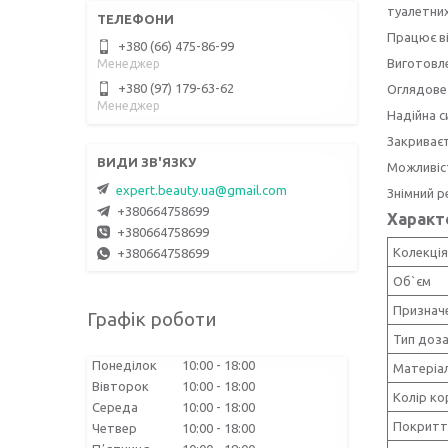
туалетних
Працює ві
+380 (66) 475-86-99
Виготовле
Менеджер
+380 (97) 179-63-62
Оглядове 
Менеджер
Надійна с
Закриваєт
Можливіст
expert.beauty.ua@gmail.com
Знімний р
+380664758699
Характ
+380664758699
Колекція
+380664758699
Об`єм
Признач
Графік роботи
Тип доз
Понеділок
10:00
18:00
Матеріал
Вівторок
10:00
18:00
Колір ко
Середа
10:00
18:00
Покритт
Четвер
10:00
18:00