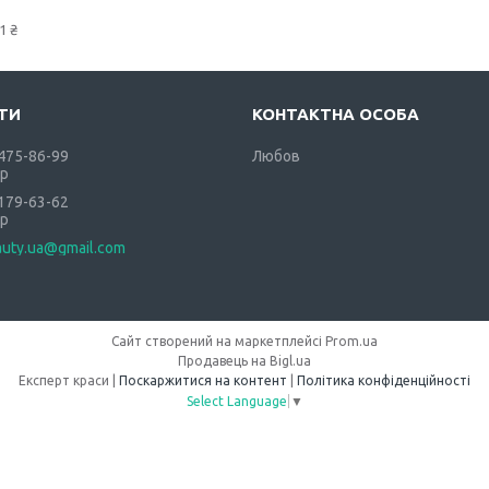
1 ₴
 475-86-99
Любов
р
 179-63-62
р
auty.ua@gmail.com
Сайт створений на маркетплейсі
Prom.ua
Продавець на Bigl.ua
Експерт краси |
Поскаржитися на контент
|
Політика конфіденційності
Select Language
▼