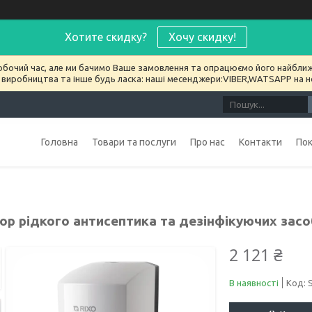
Хотите скидку?
Хочу скидку!
обочий час, але ми бачимо Ваше замовлення та опрацюємо його найближ
 виробництва та інше будь ласка: наші месенджери:VIBER,WATSAPP на 
Головна
Товари та послуги
Про нас
Контакти
По
ор рідкого антисептика та дезінфікуючих засо
2 121 ₴
В наявності
Код: