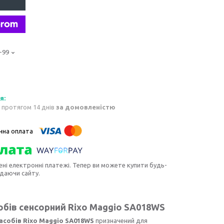
-99
 протягом 14 днів
за домовленістю
ені електронні платежі. Тепер ви можете купити будь-
идаючи сайту.
обів сенсорний Rixo Maggio SA018WS
асобів Rixo Maggio SA018WS
призначений для