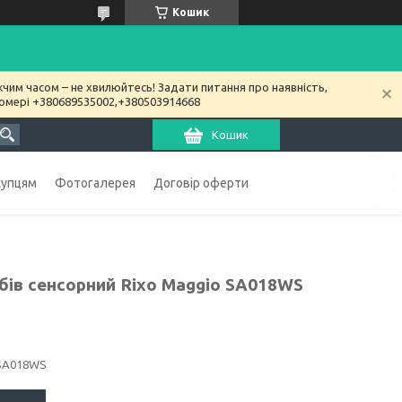
Кошик
чим часом – не хвилюйтесь! Задати питання про наявність,
номері +380689535002,+380503914668
Кошик
купцям
Фотогалерея
Договір оферти
бів сенсорний Rixo Maggio SA018WS
SA018WS