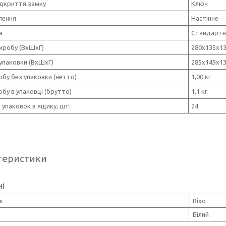
ідкриття замку
Ключ
лення
Настінне
я
Стандартна
иробу (ВхШхГ)
280х135х1
упаковки (ВхШхГ)
285х145х1
обу без упаковки (нетто)
1,00 кг
обу в упаковці (брутто)
1,1 кг
ь упаковок в ящику, шт.
24
теристики
ні
к
Rixo
Білий