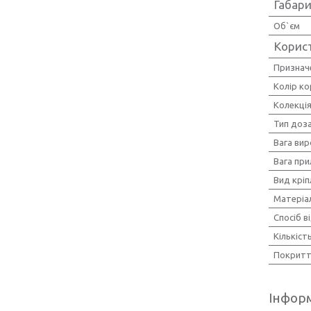
Габари
Об`єм
Корис
Признач
Колір ко
Колекці
Тип доз
Вага вир
Вага при
Вид кріп
Матеріа
Спосіб в
Кількіст
Покритт
Інформ