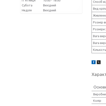
Пʼятниця
10:00
18:00
Спосіб в
Субота
Вихідний
Вид кріп
Неділя
Вихідний
Живленн
Розмір в
Розміри 
Вага вир
Вага вир
Кількіст
Харак
Основ
Виробни
Колір