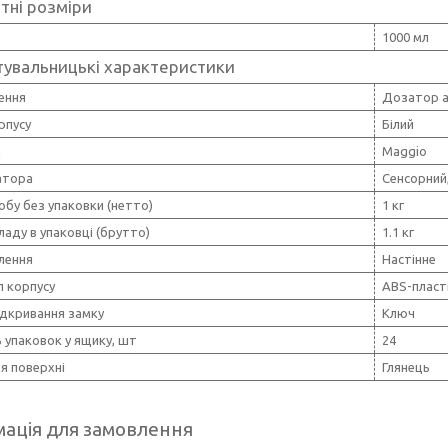
тні розміри
1000 мл
тувальницькі характеристики
ення
Дозатор а
рпусу
Білий
я
Maggio
атора
Сенсорний
обу без упаковки (нетто)
1 кг
ладу в упаковці (брутто)
1.1 кг
лення
Настінне
л корпусу
ABS-пласт
ідкривання замку
Ключ
ь упаковок у ящику, шт
24
я поверхні
Глянець
ація для замовлення