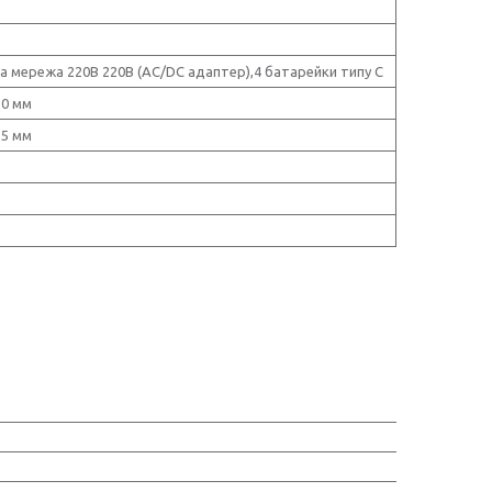
 мережа 220В 220В (AC/DC адаптер),4 батарейки типу С
30 мм
35 мм