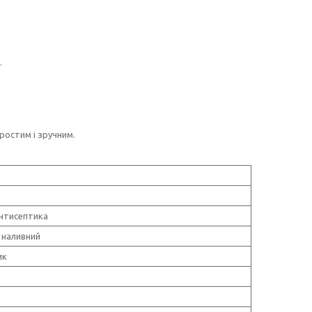
.
ростим і зручним.
нтисептика
 наливний
ик