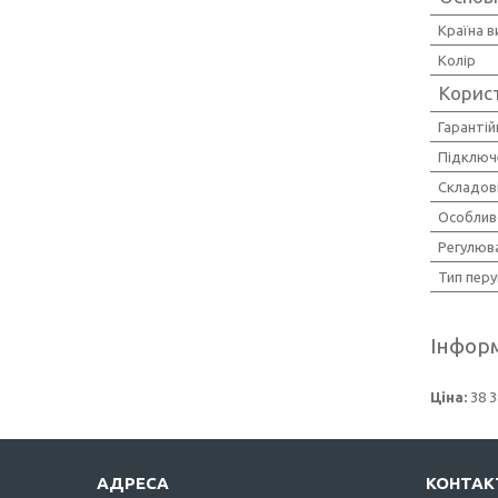
Країна 
Колір
Корис
Гарантій
Підключ
Складові
Особлив
Регулюва
Тип перу
Інформ
Ціна:
38 3