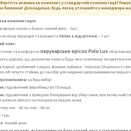
 Вартість вказана за комплект у стандартній комплектації! Пер
е бажання! Докладніше, будь ласка, уточнюйте у менеджера ма
тна комплектація:
укарське крісло з базою чорний диск - 1шт;
оче місце перукаря та візажиста
Vivien з підсвіткою -
1 шт.
й опис:
перукарське крісло Polo Lux
ктичне та комфортне
обов'язково
сить широке, що допоможе клієнту будь-якої комплекції почуватися к
:
Каркас зроблений з міцної фанери; набивка - поролон 28 щільності, ві
сло обтягнуте стійким до засобів для чищення шкірозамінником першої 
ірозамінника:
на Ваш вибір!
ик:
гідравлічний (виробництво Польща).
ик:
гідравлічний з функцією блокування від обертання, при якому майсте
м шляхом легкого натискання на педаль ножа.
ягу: min - 40 см, max - 60 см.
 1 рік.
ка
: чорний диск
зана за модель, встановлену на базу чорний диск
з гідравлічним 