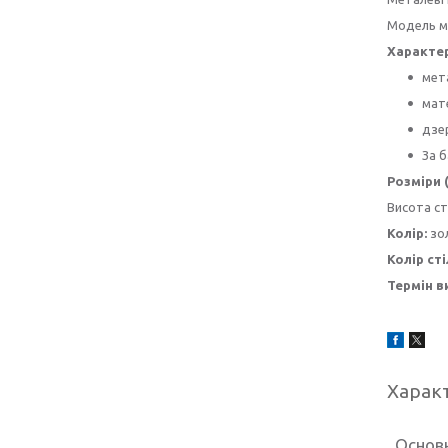
Модель ма
Характе
мет
мате
дзер
За 
Розміри 
Висота ст
Колір:
зол
Колір ст
Термін в
Харак
Основн