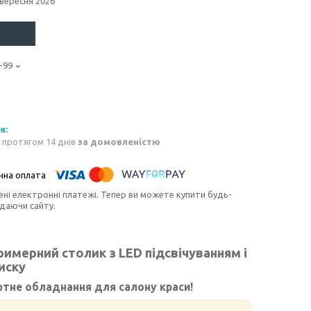
 вересня 2026
-99
 протягом 14 днів
за домовленістю
ені електронні платежі. Тепер ви можете купити будь-
идаючи сайту.
римерний столик з LED підсвічуванням і
иску
ртне обладнання для салону краси!