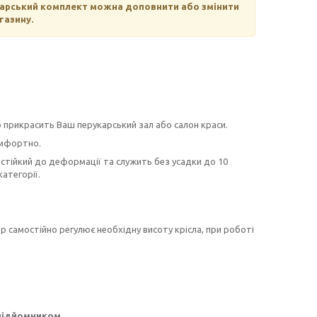
укарський комплект можна доповнити або змінити
газину.
 прикрасить Ваш перукарський зал або салон краси.
омфортно.
н стійкий до деформації та служить без усадки до 10
категорії.
р самостійно регулює необхідну висоту крісла, при роботі
підйомником.