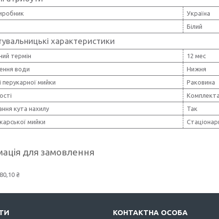
виробник
Україна
Білий
тувальницькі характеристики
ний термін
12 мес
ення води
Нижня
 перукарної мийки
Раковина
ості
Комплекта
ння кута нахилу
Так
карської мийки
Стаціонар
ація для замовлення
80,10 ₴