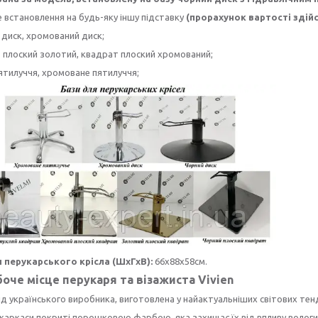
встановлення на будь-яку іншу підставку
(прорахунок вартості здій
 диск, хромований диск;
 плоский золотий, квадрат плоский хромований;
'ятилуччя, хромоване пятилуччя;
 перукарського крісла (ШхГхВ):
66х88х58см.
оче місце перукаря та візажиста Vivien
д українського виробника, виготовлена у найактуальніших світових тенд
каркаси покриті порошковою фарбою, яка захищає їх від впливу вологи