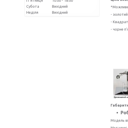
Пʼятниця
10:00
18:00
Субота
Вихідний
*Можливе 
Неділя
Вихідний
- золотий
- Квадрат
- чорне п
Габарити
Роб
Модель ві
Металеві 