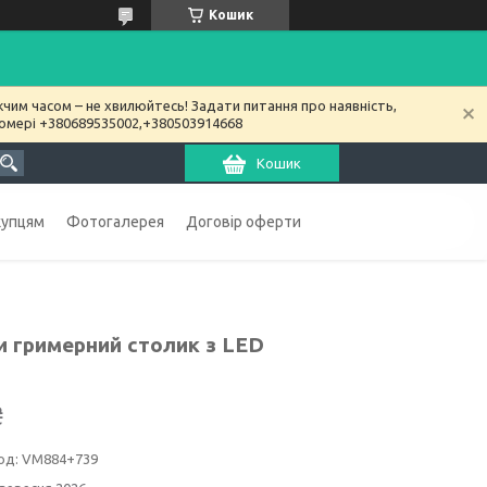
Кошик
чим часом – не хвилюйтесь! Задати питання про наявність,
номері +380689535002,+380503914668
Кошик
купцям
Фотогалерея
Договір оферти
и гримерний столик з LED
₴
од:
VM884+739