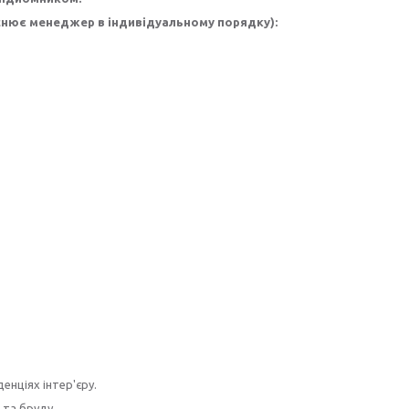
снює менеджер в індивідуальному порядку):
енціях інтер'єру.
 та бруду.