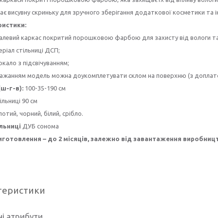
є висувну скриньку для зручного зберігання додаткової косметики та і
ристики:
алевий каркас покритий порошковою фарбою для захисту від вологи та
ріал стільниці ДСП;
кало з підсвічуванням;
бажанням модель можна доукомплетувати склом на поверхню (з допла
(ш-г-в):
100-35-190 см
ільниці 90 см
отий, чорний, білий, срібло.
ільниці
ДУБ сонома
иготовлення – до 2 місяців, залежно від завантаження виробниц
теристики
і атрибути