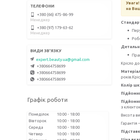
Увага!
на Ваш
+380 (66) 475-86-99
Менеджер
Стандар
+380 (97) 179-63-62
Пер
Менеджер
Роб
Детальни
Пра
expert.beauty.ua@gmail.com
Крісло до
+380664758699
Матеріал
+380664758699
років.Крі
+380664758699
Колір шк
Підйомн
Графік роботи
Підйомн
з клієнто
Понеділок
10:00
18:00
Висота вит
Вівторок
10:00
18:00
Гарантія –
Середа
10:00
18:00
Підстав
Четвер
10:00
18:00
Ціна вка