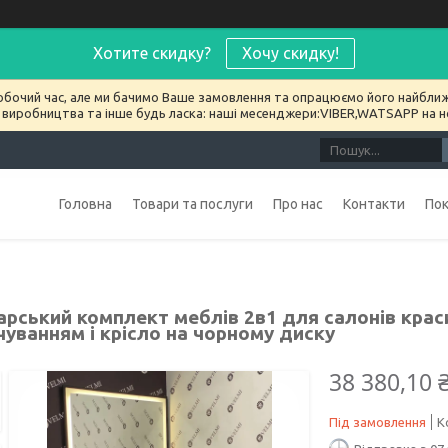
Хотите скидку?
Хочу скидку!
обочий час, але ми бачимо Ваше замовлення та опрацюємо його найближ
 виробництва та інше будь ласка: наші месенджери:VIBER,WATSAPP на 
Головна
Товари та послуги
Про нас
Контакти
По
арський комплект меблів 2в1 для салонів крас
чуванням і крісло на чорному диску
38 380,10 
Під замовлення
К