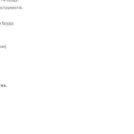
нструментів.
 бруду;
тою)
тва.
.