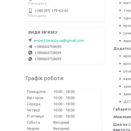
мат
Менеджер
тор
+380 (97) 179-63-62
Менеджер
одн
про
руч
expert.beauty.ua@gmail.com
ящи
+380664758699
Додатков
+380664758699
врі
+380664758699
врі
роз
Графік роботи
вали
захи
Понеділок
10:00
18:00
зам
Вівторок
10:00
18:00
ДСП
Середа
10:00
18:00
Габарит
Четвер
10:00
18:00
Пʼятниця
10:00
18:00
Можливе 
Субота
Вихідний
Ціна на 
Неділя
Вихідний
вартість