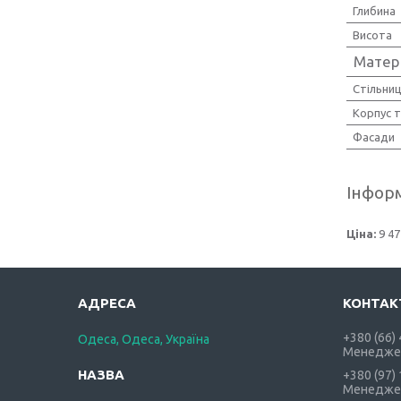
Глибина
Висота
Матер
Стільни
Корпус 
Фасади
Інформ
Ціна:
9 47
+380 (66)
Одеса, Одеса, Україна
Менедже
+380 (97)
Менедже