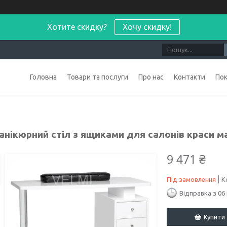
Хотите скидку?
Хочу скидку!
Головна
Товари та послуги
Про нас
Контакти
По
манікюрний стіл з ящиками для салонів краси 
9 471 ₴
Під замовлення
К
Відправка з 06
Купити