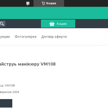
Кошик
Кошик
купцям
Фотогалерея
Договір оферти
майструь манікюру VM108
од:
VM108
 вересня 2026