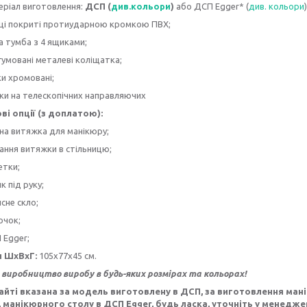
еріал виготовлення:
ДСП (
див.кольори
)
або ДСП Egger* (
див. кольори
)
ці покриті протиударною кромкою ПВХ;
а тумба з 4 ящиками;
гумовані металеві коліщатка;
ки хромовані;
ки на телескопічних направляючих
і опції (з доплатою):
зна витяжка для манікюру;
зання витяжки в стільницю;
етки;
к під руку;
сне скло;
очок;
 Egger;
и ШхВхГ:
105х77х45 см.
виробництво виробу в будь-яких розмірах та кольорах!
сайті вказана за модель виготовлену в ДСП, за виготовлення ман
, манікюрного столу в ДСП Egger, будь ласка, уточніть у менедже