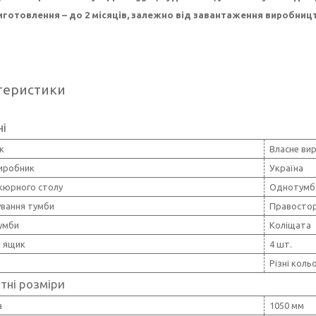
иготовлення – до 2 місяців, залежно від завантаження виробниц
теристики
ні
к
Власне ви
виробник
Україна
ікюрного столу
Однотумбо
вання тумби
Правостор
умби
Коліщата
й ящик
4 шт.
Різні коль
тні розміри
а
1050 мм