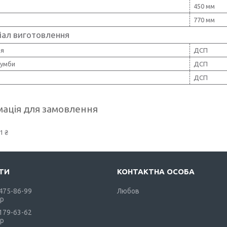
450 мм
770 мм
іал виготовлення
ця
ДСП
тумби
ДСП
ДСП
ація для замовлення
1 ₴
 475-86-99
Любов
р
 179-63-62
р