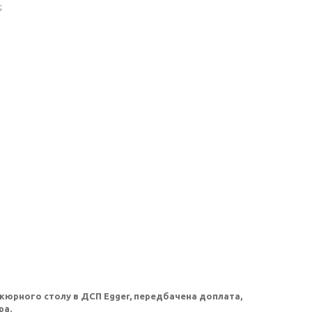
;
ікюрного столу в ДСП Egger, передбачена доплата,
ра.