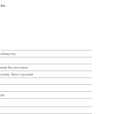
тва.
робництво
вий без витяжки
онній, Лівосторонній
ори