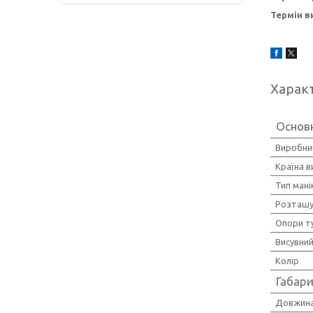
Термін в
Харак
Основ
Виробни
Країна 
Тип ман
Розташу
Опори т
Висувни
Колір
Габари
Довжин