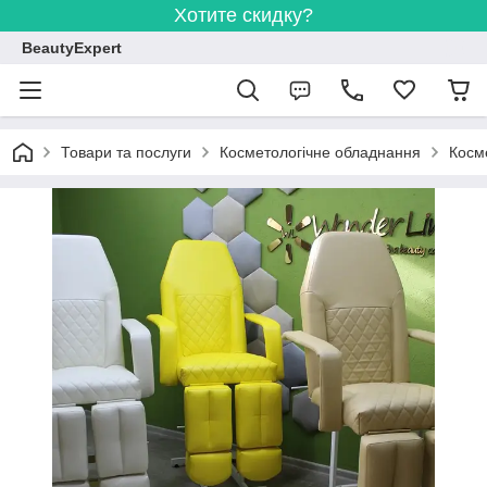
Хотите скидку?
BeautyExpert
Товари та послуги
Косметологічне обладнання
Косме