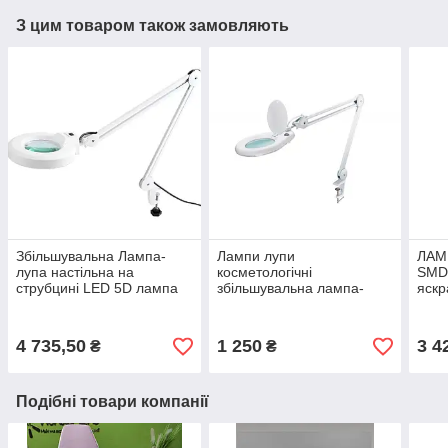
З цим товаром також замовляють
Збільшувальна Лампа-
Лампи лупи
ЛАМ
лупа настільна на
косметологічні
SMD
струбцині LED 5D лампа
збільшувальна лампа-
яскр
для манікюру косметолога
лупа з підсвіткою з
з кріпленням до столу
кріпленням до столу BS
8066 22 Вт
4 735,50
1 250
3 4
₴
₴
Подібні товари компанії