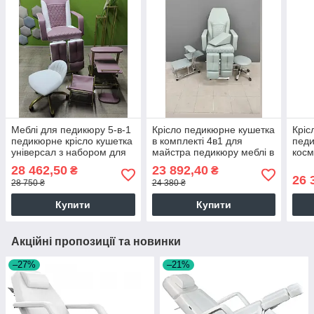
Меблі для педикюру 5-в-1
Крісло педикюрне кушетка
Кріс
педикюрне крісло кушетка
в комплекті 4в1 для
педи
універсал з набором для
майстра педикюру меблі в
косм
майстра
салон
педи
28 462,50
23 892,40
₴
₴
26 
28 750 ₴
24 380 ₴
Купити
Купити
Акційні пропозиції та новинки
–27%
–21%