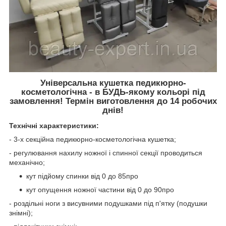
Універсальна кушетка педикюрно-
косметологічна - в БУДЬ-якому кольорі під
замовлення! Термін виготовлення до 14 робочих
днів!
Технічні характеристики:
- 3-х секційна педикюрно-косметологічна кушетка;
- регулювання нахилу ножної і спинної секції проводиться
механічно;
кут підйому спинки від 0 до 85
про
кут опущення ножної частини від 0 до 90
про
- роздільні ноги з висувними подушками під п'ятку (подушки
знімні);