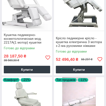
Кушетка педикюрно-
Крісло педикюрне крісло -
косметологическая мод.
кушетка електрична 3 мотора
2217А(1 мотор) кушетки
з 2-ма рухомими ніжками
кресла для педикюра
Готово до відправки
колір білий
Готово до відправки
28 187,50
₴
52 496,40
₴
66 297 ₴
38 560,50 ₴
Купити
Купити
Комфорт!
–21%
Топ продажів
–11%