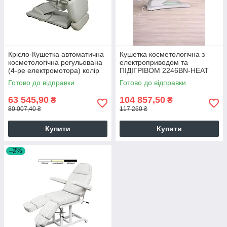
Крісло-Кушетка автоматична
Кушетка косметологічна з
косметологічна регульована
електроприводом та
(4-ре електромотора) колір
ПІДІГРІВОМ 2246BN-HEAT
білий
електричне масажне крісло
Готово до відправки
Готово до відправки
косметолога (4 мотори)
63 545,90
104 857,50
₴
₴
80 007,40 ₴
117 260 ₴
Купити
Купити
–2%