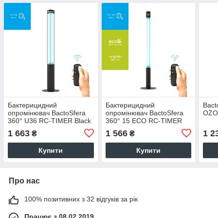
Бактерицидний
Бактерицидний
Bact
опромінювач BactoSfera
опромінювач BactoSfera
OZO
360° U36 RC-TIMER Black
360° 15 ECO RC-TIMER
Black
1 663
1 566
1 2
₴
₴
Купити
Купити
Про нас
100% позитивних з 32 відгуків за рік
Працює з 08.02.2019