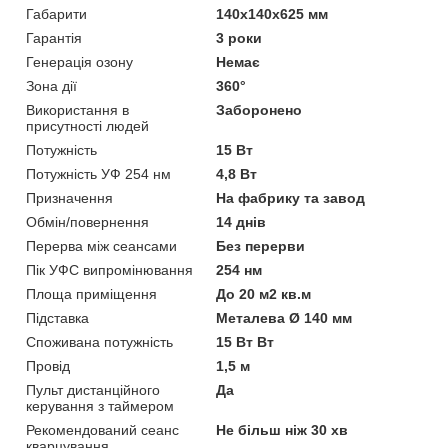
Габарити
140x140x625 мм
Гарантія
3 роки
Генерація озону
Немає
Зона дії
360°
Використання в
Заборонено
присутності людей
Потужність
15 Вт
Потужність УФ 254 нм
4,8 Вт
Призначення
На фабрику та завод
Обмін/повернення
14 днів
Перерва між сеансами
Без перерви
Пік УФС випромінювання
254 нм
Площа приміщення
До 20 м2 кв.м
Підставка
Металева Ø 140 мм
Споживана потужність
15 Вт Вт
Провід
1,5 м
Пульт дистанційного
Да
керування з таймером
Рекомендований сеанс
Не більш ніж 30 хв
кварцування