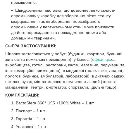
приміщенню.
Швидкознімна підставка, що дозволяє легко скласти
опромінювач у коробку для зберігання після сеансу
кварцювання, так як зберігання нерозібраного
опромінювача у вертикальному стані може призвести
до його перекидання та пошкодження дітьми або
домашніми тваринами.
CФЕРА ЗАСТОСУВАННЯ:
Широко застосовується у побуті (будинки, квартири, будь-які
житлові та нежитлові приміщення), у бізнесі
(офіси, це
ха,
виробництва, готелі, ресторани, кафе, магазини, перукарні та
інші комерційні приміщення), в медицині (поліклініки, лікарні,
пологові будинки, амбулаторії, лабораторії), в дитячих садках,
школах, вузах, містах масового скупчення людей (торгові
майданчики, театри, кінотеатри, спортзали, їдальні тощо).
КОМПЛЕКТАЦІЯ:
BactoSfera 360° U95 +100% White – 1 шт
Паспорт – 1 шт
Гарантія – 1 шт
Упаковка – 1 шт