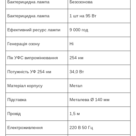
Бактерицидна лампа
Безозонова
Бактерицидна лампа
1 шт на 95 Вт
Ефективний ресурс лампи
9 000 год
Генерація озону
Ні
Пік УФС випромінювання
254 нм
Потужність УФ 254 нм
34,0 Вт
Матеріал корпусу
Метал
Підставка
Металева Ø 140 мм
Провід
1,5 м
Електроживлення
220 В 50 Гц