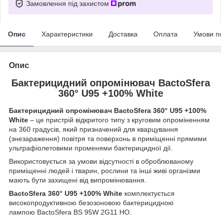
Замовлення під захистом
Опис
Характеристики
Доставка
Оплата
Умови п
Опис
Бактерицидний опромінювач BactoSfera
360° U95 +100% White
Бактерицидний опромінювач BactoSfera 360° U95 +100%
White
– це пристрій відкритого типу з круговим опроміненням
на 360 градусів, який призначений для кварцування
(знезараження) повітря та поверхонь в приміщенні прямими
ультрафіолетовими променями бактерицидної дії.
Використовується за умови відсутності в оброблюваному
приміщенні людей і тварин, рослини та інші живі організми
мають бути захищені від випромінювання.
BactoSfera 360° U95 +100% White
комплектується
високопродуктивною безозоновою бактерицидною
лампою BactoSfera BS 95W 2G11 HO.