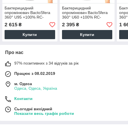
Бактерицидний
Бактерицидний
Бак
опромінювач BactoSfera
опромінювач BactoSfera
опро
360° U95 +100% RC-
360° U60 +100% RC-
360°
TIMER White
TIMER White
2 615
2 395
1 6
₴
₴
Купити
Купити
Про нас
97% позитивних з 34 відгуків за рік
Працює з 08.02.2019
м. Одеса
Одеса, Одеса, Україна
Контакти
Сьогодні вихідний
Показати весь графік роботи