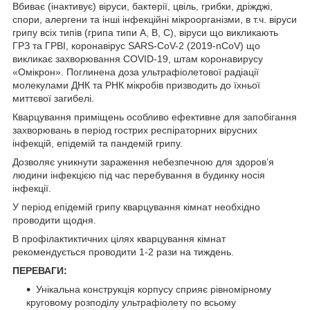
Вбиває (інактивує) віруси, бактерії, цвіль, грибки, дріжджі,
спори, алергени та інші інфекційні мікроорганізми, в т.ч. віруси
грипу всіх типів (грипа типи A, B, C), віруси що викликають
ГРЗ та ГРВІ, коронавірус SARS-CoV-2 (2019-nCoV) що
викликає захворювання COVID-19, штам коронавирусу
«Омікрон». Поглинена доза ультрафіолетової радіації
молекулами ДНК та РНК мікробів призводить до їхньої
миттєвої загибелі.
Кварцування приміщень особливо ефективне для запобігання
захворювань в період гострих респіраторних вірусних
інфекцій, епідемій та пандемій грипу.
Дозволяє уникнути зараження небезпечною для здоров’я
людини інфекцією під час перебування в будинку носія
інфекції.
У період епідемій грипу кварцування кімнат необхідно
проводити щодня.
В профілактиктичних цілях кварцування кімнат
рекомендується проводити 1-2 рази на тиждень.
ПЕРЕВАГИ:
Унікальна конструкція корпусу сприяє рівномірному
круговому розподілу ультрафіолету по всьому