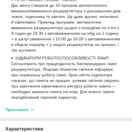
Дає змогу створити до 10 програм автоматичного
вмикання/вимикання рециркулятора з урахуванням днів
тижня, годинника та хвилин. Це дуже зручно, економно
й ефективно. Приклад програми: автоматичне
ввімкнення рециркулятора щодня з понеділка по п'яті з
9 годин до 18:30 з автовимкненням на обід на 1 годину
+ в шатрі увімкнення з 10:00 до 16:00 з автовимкненням
в обідню перерву + у неділя рециркулятор не працює, і
так щотижня.
ІНДИКАТОРИ РОБОТОСПОСОБЛИВОСТІ ЛАМП
Сигналізують про працездатність бактерицидних ламп
рециркулятора. Яскраво-блакитне світіння інформує
про нормальну роботу ламп, брак світла індикатора
означає, що лампа не працює, рожеве світіння свідчить
про закінчення ефективного ресурсу роботи лампи —
необхідно замінити лампу на нову. Для кожної лампи
передбачений окремий індикатор.
Приховати
Характеристики