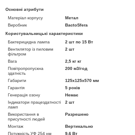
Основні атрибути
Матеріал корпусу
Метал
Виробник
BactoSfera
Користувальницькі характеристики
Бактерицидна лампа
2 шт по 15 Вт
Вентилятор із пиловим
2 шт
фільтром
Вага
2,5 кг кг
Повітропропускна
200 м3/год
здатність
Габарити
125x125x570 мм
Гарантія
5 років
Генерація озону
Немає
Індикатори працездатності
2 шт
ламп
Використання в
Разрешено
присутності людей
Монтаж
Вертикально
Потужність УФ 254 нм
9,6 Вт