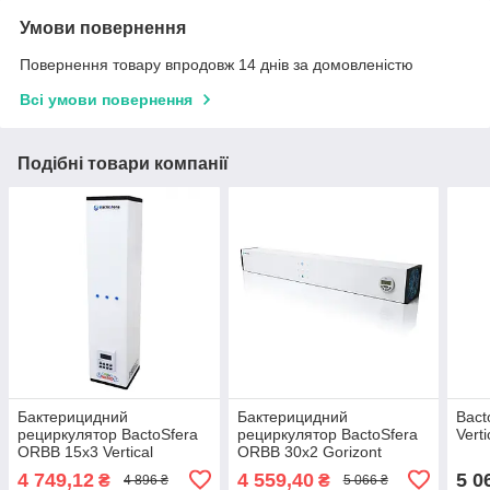
Умови повернення
Повернення товару впродовж 14 днів за домовленістю
Всі умови повернення
Подібні товари компанії
Бактерицидний
Бактерицидний
Bact
рециркулятор BactoSfera
рециркулятор BactoSfera
Verti
ORBB 15x3 Vertical
ORBB 30x2 Gorizont
4 749,12
4 559,40
5 0
₴
₴
4 896 ₴
5 066 ₴