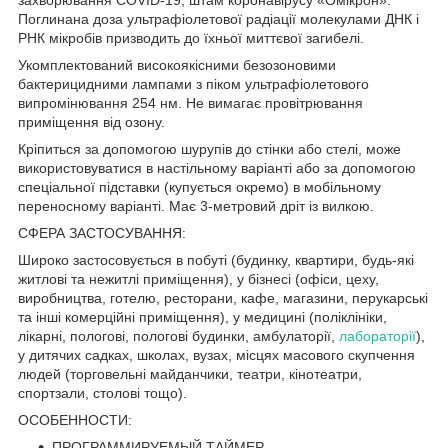
Поглинана доза ультрафіолетової радіації молекулами ДНК і
РНК мікробів призводить до їхньої миттєвої загибелі.
Укомплектований високоякісними безозоновими
бактерицидними лампами з піком ультрафіолетового
випромінювання 254 нм. Не вимагає провітрювання
приміщення від озону.
Кріпиться за допомогою шурупів до стінки або стелі, може
використовуватися в настільному варіанті або за допомогою
спеціальної підставки (купується окремо) в мобільному
переносному варіанті. Має 3-метровий дріт із вилкою.
СФЕРА ЗАСТОСУВАННЯ:
Широко застосовується в побуті (будинку, квартири, будь-які
житлові та нежитлі приміщення), у бізнесі (офіси, цеху,
виробництва, готелю, ресторани, кафе, магазини, перукарські
та інші комерційні приміщення), у медицині (поліклініки,
лікарні, пологові, пологові будинки, амбулаторії,
лабораторії
),
у дитячих садках, школах, вузах, місцях масового скупчення
людей (торговельні майданчики, театри, кінотеатри,
спортзали, столові тощо).
ОСОБЕННОСТИ:
ПРОГРАММИРУЕМЫЙ ТАЙМЕР