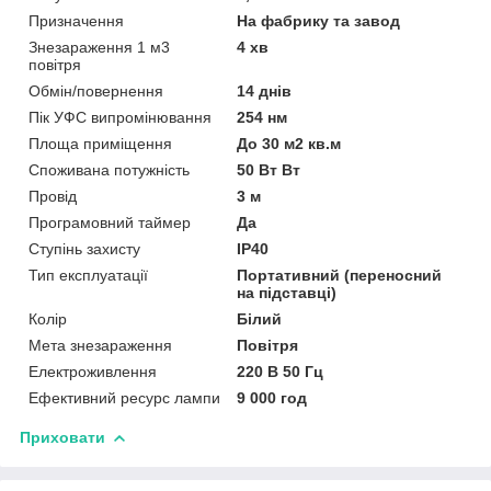
Призначення
На фабрику та завод
Знезараження 1 м3
4 хв
повітря
Обмін/повернення
14 днів
Пік УФС випромінювання
254 нм
Площа приміщення
До 30 м2 кв.м
Споживана потужність
50 Вт Вт
Провід
3 м
Програмовний таймер
Да
Ступінь захисту
IP40
Тип експлуатації
Портативний (переносний
на підставці)
Колір
Білий
Мета знезараження
Повітря
Електроживлення
220 В 50 Гц
Ефективний ресурс лампи
9 000 год
Приховати