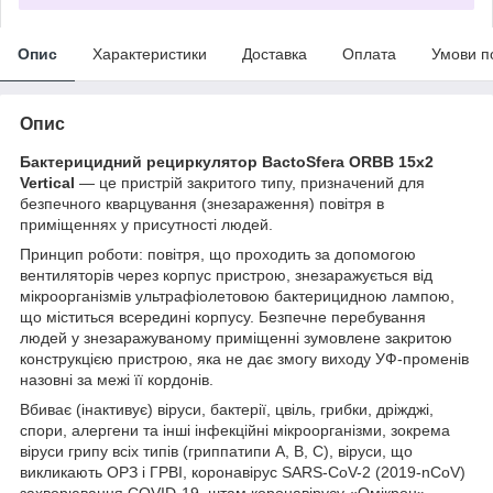
Опис
Характеристики
Доставка
Оплата
Умови п
Опис
Бактерицидний рециркулятор BactoSfera ORBB 15x2
Vertical
— це пристрій закритого типу, призначений для
безпечного кварцування (знезараження) повітря в
приміщеннях у присутності людей.
Принцип роботи: повітря, що проходить за допомогою
вентиляторів через корпус пристрою, знезаражується від
мікроорганізмів ультрафіолетовою бактерицидною лампою,
що міститься всередині корпусу. Безпечне перебування
людей у знезаражуваному приміщенні зумовлене закритою
конструкцією пристрою, яка не дає змогу виходу УФ-променів
назовні за межі її кордонів.
Вбиває (інактивує) віруси, бактерії, цвіль, грибки, дріжджі,
спори, алергени та інші інфекційні мікроорганізми, зокрема
віруси грипу всіх типів (гриппатипи A, B, C), віруси, що
викликають ОРЗ і ГРВІ, коронавірус SARS-CoV-2 (2019-nCoV)
захворювання COVID-19, штам коронавірусу «Омікрон».