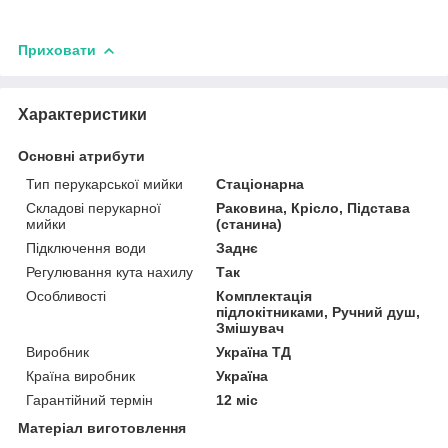
Приховати
Характеристики
Основні атрибути
Тип перукарської мийки
Стаціонарна
Складові перукарної
Раковина, Крісло, Підстава
мийки
(станина)
Підключення води
Заднє
Регулювання кута нахилу
Так
Особливості
Комплектація
підлокітниками, Ручний душ,
Змішувач
Виробник
Україна ТД
Країна виробник
Україна
Гарантійний термін
12 міс
Матеріал виготовлення