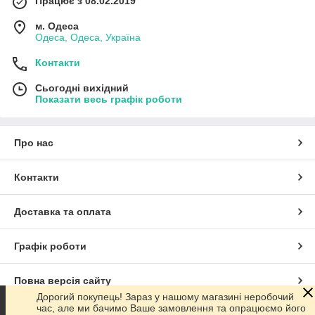
Працює з 08.02.2019
м. Одеса
Одеса, Одеса, Україна
Контакти
Сьогодні вихідний
Показати весь графік роботи
Про нас
Контакти
Доставка та оплата
Графік роботи
Повна версія сайту
Дорогий покупець! Зараз у нашому магазині неробочий
час, але ми бачимо Ваше замовлення та опрацюємо його
Сайт створено на маркетплейсі
Prom.ua