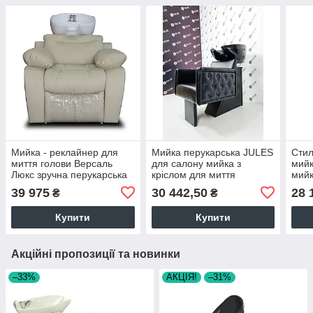
Мийка - реклайнер для
Мийка перукарська JULES
Стил
миття голови Версаль
для салону мийка з
мийк
Люкс зручна перукарська
кріслом для миття
мийк
мийка з сантехнікою для
волосся меблі
сало
39 975
30 442,50
28 
₴
₴
салонів краси
перукарськи
мебл
Купити
Купити
Акційні пропозиції та новинки
–33%
АКЦІЯ!
–31%