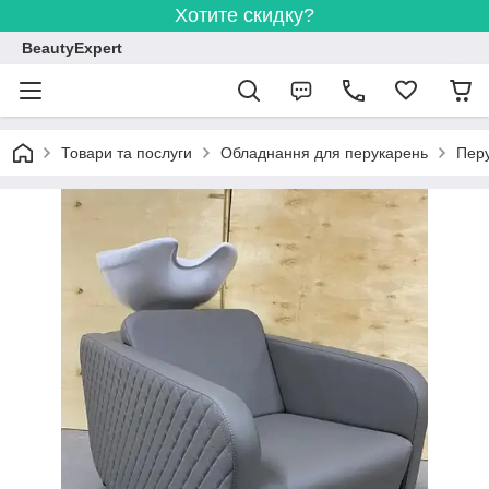
Хотите скидку?
BeautyExpert
Товари та послуги
Обладнання для перукарень
Перу