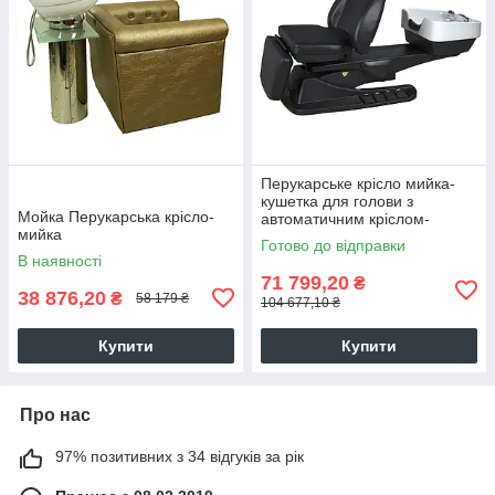
Перукарське крісло мийка-
кушетка для голови з
Мойка Перукарська крісло-
автоматичним кріслом-
мийка
кушетка з електроприводом
Готово до відправки
S-6001
В наявності
71 799,20
₴
38 876,20
₴
58 179 ₴
104 677,10 ₴
Купити
Купити
Про нас
97% позитивних з 34 відгуків за рік