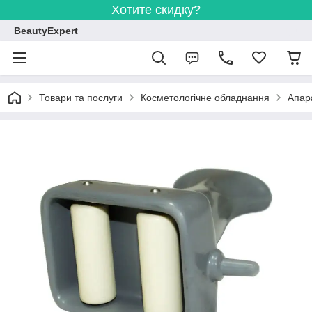
Хотите скидку?
BeautyExpert
Товари та послуги
Косметологічне обладнання
Апар