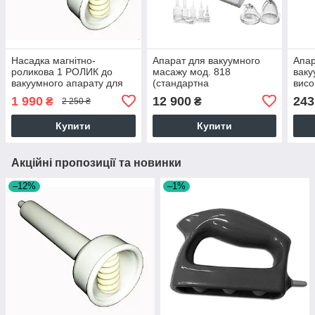
Насадка магнітно-
Апарат для вакуумного
Апар
роликова 1 РОЛИК до
масажу мод. 818
ваку
вакуумного апарату для
(стандартна
висо
масажу невеликих ділянок
комплектація). ВІДЕО
V-03
1 990
12 900
243
₴
₴
2 250 ₴
тіла
Купити
Купити
Акційні пропозиції та новинки
–12%
–1%