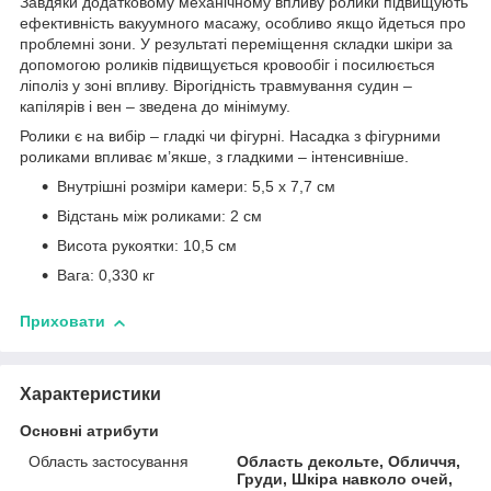
Завдяки додатковому механічному впливу ролики підвищують
ефективність вакуумного масажу, особливо якщо йдеться про
проблемні зони. У результаті переміщення складки шкіри за
допомогою роликів підвищується кровообіг і посилюється
ліполіз у зоні впливу. Вірогідність травмування судин –
капілярів і вен – зведена до мінімуму.
Ролики є на вибір – гладкі чи фігурні. Насадка з фігурними
роликами впливає м’якше, з гладкими – інтенсивніше.
Внутрішні розміри камери: 5,5 х 7,7 см
Відстань між роликами: 2 см
Висота рукоятки: 10,5 см
Вага: 0,330 кг
Приховати
Характеристики
Основні атрибути
Область застосування
Область декольте, Обличчя,
Груди, Шкіра навколо очей,