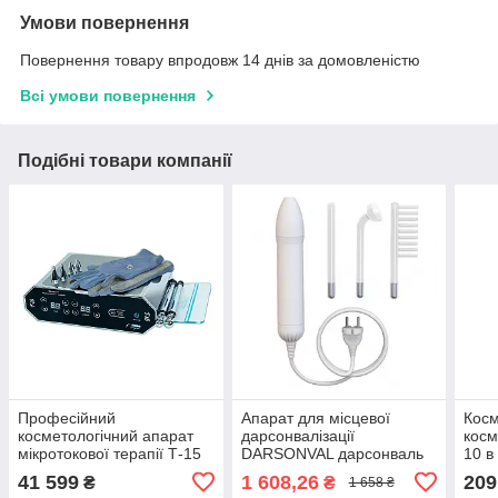
Умови повернення
Повернення товару впродовж 14 днів за домовленістю
Всі умови повернення
Подібні товари компанії
Професійний
Апарат для місцевої
Косм
косметологічний апарат
дарсонвалізації
косм
мікротокової терапії Т-15
DARSONVAL дарсонваль
10 в
AlviPrague
для косметології, для
Alvi
41 599
1 608,26
209
₴
₴
1 658 ₴
дерматології, для дому