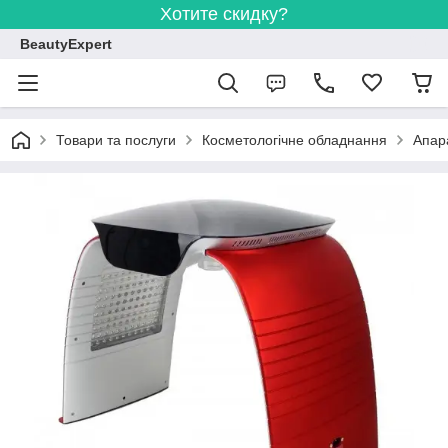
Хотите скидку?
BeautyExpert
Товари та послуги
Косметологічне обладнання
Апар