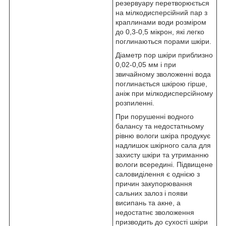
резервуару перетворюється
на мілкодисперсійний пар з
краплинами води розміром
до 0,3-0,5 мікрон, які легко
поглинаються порами шкіри.
Діаметр пор шкіри приблизно
0,02-0,05 мм і при
звичайному зволоженні вода
поглинається шкірою гірше,
аніж при мілкодисперсійному
розпиленні.
При порушенні водного
балансу та недостатньому
рівню вологи шкіра продукує
надлишок шкірного сала для
захисту шкіри та утриманню
вологи всередині. Підвищене
саловиділення є однією з
причин закупорювання
сальних залоз і появи
висипань та акне, а
недостатнє зволоження
призводить до сухості шкіри