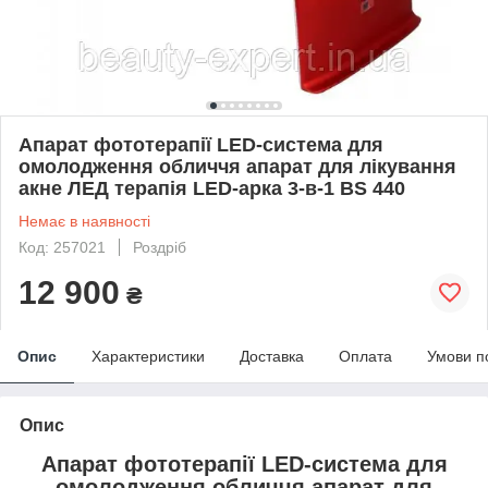
Апарат фототерапії LED-система для
омолодження обличчя апарат для лікування
акне ЛЕД терапія LED-арка 3-в-1 BS 440
Немає в наявності
Код: 257021
Роздріб
12 900
₴
Опис
Характеристики
Доставка
Оплата
Умови п
Опис
Апарат фототерапії LED-система для
омолодження обличчя апарат для