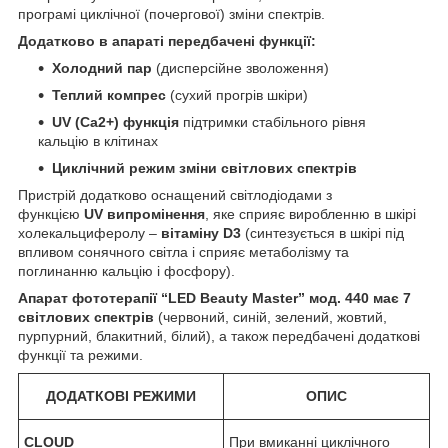
програмі циклічної (почергової) зміни спектрів.
Додатково в апараті передбачені функції:
Холодний пар
(дисперсійне зволоження)
Теплий компрес
(сухий прогрів шкіри)
UV
(
Ca
2+
) функція
підтримки стабільного рівня
кальцію в клітинах
Циклічний режим зміни світлових спектрів
Пристрій додатково оснащений світлодіодами з
функцією
UV
випромінення
, яке сприяє виробленню в шкірі
холекальциферолу –
вітаміну
D
3
(синтезується в шкірі під
впливом сонячного світла і сприяє метаболізму та
поглинанню кальцію і фосфору).
Апарат фототерапії “
LED
Beauty
Master
”
мод. 440 має 7
світлових спектрів
(червоний, синій, зелений, жовтий,
пурпурний, блакитний, білий), а також передбачені додаткові
функції та режими.
ДОДАТКОВІ РЕЖИМИ
ОПИС
CLOUD
При вмиканні циклічного