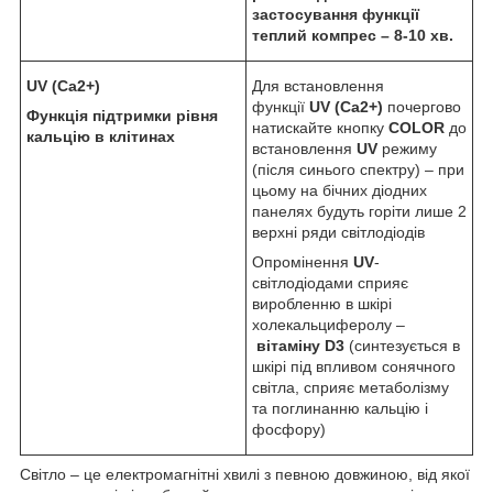
застосування функції
теплий компрес – 8-10 хв.
UV
(
Ca
2+
)
Для встановлення
функції
UV
(
Ca
2+
)
почергово
Функція підтримки рівня
натискайте кнопку
COLOR
до
кальцію в клітинах
встановлення
UV
режиму
(після синього спектру) – при
цьому на бічних діодних
панелях будуть горіти лише 2
верхні ряди світлодіодів
Опромінення
UV
-
світлодіодами сприяє
виробленню в шкірі
холекальциферолу –
вітаміну
D
3
(синтезується в
шкірі під впливом сонячного
світла, сприяє метаболізму
та поглинанню кальцію і
фосфору)
Світло – це електромагнітні хвилі з певною довжиною, від якої