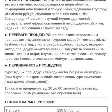
вікових і мімічних зморшок; підтяжка шкіри обличчя;
покращення еластичності й тонусу шкіри; підвищення тургору;
мінімізація рубців; лікування запальних елементів;
бактерицидний ефект; потужний імуномоделюючий і
протизапальний ефект; освітлення й омолодження обличчя;
надання шкірі сяяння і свіжого вигляду.
► ПЕРЕВАГИ ПРОЦЕДУРИ:
альтернатива пероральним
препаратам лікування акне і вугрової хвороби; комфортність і
безболісність; відсутність реабілітаційного періоду; експрес-
метод процедури «миттєвої краси»; відсутність обмежень за
типом і станом шкіри; візуальний ефект вже після 1-го сеансу;
простота і легкість виконання; мінімум протипоказань.
► ПЕРІОДИЧНІСТЬ ПРОЦЕДУРИ:
Курс: від 3-х процедур з періодичністю 2-3 рази на тиждень
(при лікування окремих видів захворювань курс призначає
лікар дерматокосметолог).
Тривалість процедури: від 20 до 60 хвилин (залежить від
проблеми і розміру ділянки, що обробляється).
ТЕХНІЧНІ ХАРАКТЕРИСТИКИ
Напруга
220 В / 50 Гц