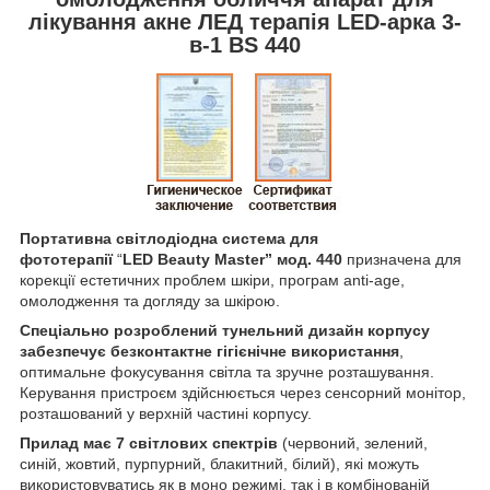
лікування акне ЛЕД терапія LED-арка 3-
в-1 BS 440
Портативна світлодіодна система для
фототерапії
“
LED
Beauty
Master
”
мод.
440
призначена для
корекції естетичних проблем шкіри, програм anti-age,
омолодження та догляду за шкірою.
Спеціально розроблений тунельний дизайн корпусу
забезпечує безконтактне гігієнічне використання
,
оптимальне фокусування світла та зручне розташування.
Керування пристроєм здійснюється через сенсорний монітор,
розташований у верхній частині корпусу.
Прилад має
7
світлових спектрів
(червоний, зелений,
синій, жовтий, пурпурний, блакитний, білий), які можуть
використовуватись як в моно режимі, так і в комбінованій