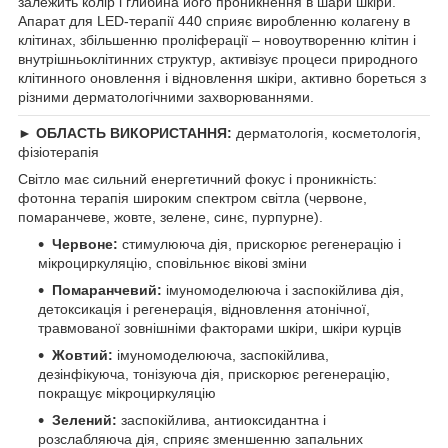
залежить колір і глибина його проникнення в шари шкіри.
Апарат для LED-терапії 440 сприяє виробленню колагену в
клітинах, збільшенню проліферації – новоутворенню клітин і
внутрішньоклітинних структур, активізує процеси природного
клітинного оновлення і відновлення шкіри, активно бореться з
різними дерматологічними захворюваннями.
► ОБЛАСТЬ ВИКОРИСТАННЯ:
дерматологія, косметологія,
фізіотерапія
Світло має сильний енергетичний фокус і проникність:
фотонна терапія широким спектром світла (червоне,
помаранчеве, жовте, зелене, синє, пурпурне).
Червоне:
стимулююча дія, прискорює регенерацію і
мікроциркуляцію, сповільнює вікові зміни
Помаранчевий:
імуномоделююча і заспокійлива дія,
детоксикація і регенерація, відновлення атонічної,
травмованої зовнішніми факторами шкіри, шкіри курців
Жовтий:
імуномоделююча, заспокійлива,
дезінфікуюча, тонізуюча дія, прискорює регенерацію,
покращує мікроциркуляцію
Зелений:
заспокійлива, антиоксидантна і
розслабляюча дія, сприяє зменшенню запальних