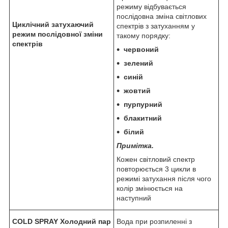
режиму відбувається
послідовна зміна світлових
Циклічний затухаючий
спектрів з затуханням у
режим послідовної зміни
такому порядку:
спектрів
червоний
зелений
синій
жовтий
пурпурний
блакитний
білий
Примітка.
Кожен світловий спектр
повторюється 3 цикли в
режимі затухання після чого
колір змінюється на
наступний
COLD
SPRAY
Холодний пар
Вода при розпиленні з