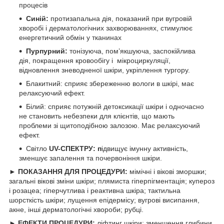
процесів
Синій:
протизапальна дія, показаний при вугровій
хворобі і дерматологічних захворюваннях, стимулює
енергетичний обмін у тканинах
Пурпурний:
тонізуюча, пом’якшуюча, заспокійлива
дія, покращення кровообігу і мікроциркуляції,
відновлення зневодненої шкіри, укріплення тургору.
Блакитний: с
прияє збереженню вологи в шкірі, має
релаксуючий ефект.
Білий: сприяє потужній детоксикації шкіри і одночасно
не становить небезпеки для клієнтів, що мають
проблеми зі щитоподібною залозою. Має релаксуючий
ефект.
Світло
UV
-СПЕКТРУ: п
ідвищує імунну активність,
зменшує запалення та почервоніння шкіри.
► ПОКАЗАННЯ ДЛЯ ПРОЦЕДУРИ:
мімічні і вікові зморшки;
загальні вікові зміни шкіри; плямиста гіперпігментація; купероз
і розацеа; гіперчутлива і реактивна шкіра; тактильна
шорсткість шкіри; лущення епідермісу; вугрові висипання,
акне, інші дерматологічні хвороби; рубці.
► ЕФЕКТИ ПРОЦЕДУРИ:
ліфтинг шкіри; зменшення глибини