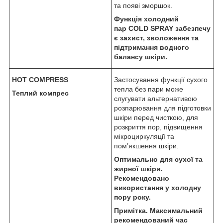
та появі зморшок.
Функція холодний
пар
COLD
SPRAY
забезпечу
є захист, зволоження та
підтримання водного
балансу шкіри.
HOT
COMPRESS
Застосування функції сухого
тепла без пари може
Теплий компрес
слугувати альтернативою
розпарювання для підготовки
шкіри перед чисткою, для
розкриття пор, підвищення
мікроциркуляції та
пом’якшення шкіри.
Оптимально для сухої та
жирної шкіри.
Рекомендовано
використання у холодну
пору року.
Примітка. Максимальний
рекомендований час