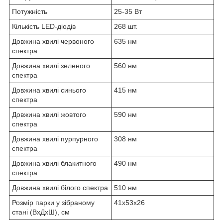
Потужність
25-35 Вт
Кількість LED-діодів
268 шт.
Довжина хвилі червоного
635 нм
спектра
Довжина хвилі зеленого
560 нм
спектра
Довжина хвилі синього
415 нм
спектра
Довжина хвилі жовтого
590 нм
спектра
Довжина хвилі пурпурного
308 нм
спектра
Довжина хвилі блакитного
490 нм
спектра
Довжина хвилі білого спектра
510 нм
Розмір парки у зібраному
41х53х26
стані (ВхДхШ), см