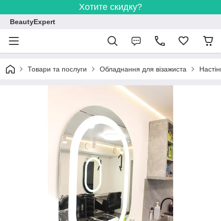
Хотите скидку?
BeautyExpert
Товари та послуги
Обладнання для візажиста
Настін