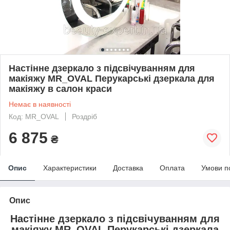
Настінне дзеркало з підсвічуванням для
макіяжу MR_OVAL Перукарські дзеркала для
макіяжу в салон краси
Немає в наявності
Код: MR_OVAL
Роздріб
6 875
₴
Опис
Характеристики
Доставка
Оплата
Умови п
Опис
Настінне дзеркало з підсвічуванням для
макіяжу MR_OVAL Перукарські дзеркала