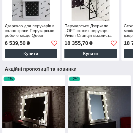
Дзеркало для перукарів в
Перукарське Дзеркало
Стол
салон краси Перукарське
LOFT столик перукаря
макі
робоче місце Queen
Vivien Станція візажиста
дзер
дзеркало 75х25х200 з
для макіяжу в салоні
ящик
6 539,50
18 355,70
18 
₴
₴
полицею VM_724
краси Vm 739
дзер
Купити
Купити
Акційні пропозиції та новинки
–2%
–2%