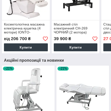
Косметологічна масажна
Масажний стіл
Стац
електрична кушетка (4
електричний СН-269
стіл
мотори) IONTO-
ЧОРНИЙ (2 мотора)
двос
KOMFORT
Кушетка для
широ
206 700
39 900
27 
від
₴
₴
xDream Німеччина
косметологічних та SPA
мас
процедур
Купити
Купити
Акційні пропозиції та новинки
–21%
–21%