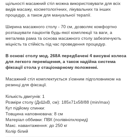
щільності масажний стіл можна використовувати для всіх
видів масажу, косметологічних, лікувальних та інших
процедур, а також для мануальної терапії.
Ширина масажного столу - 70 см, дозволяє комфортно
розташувати пацієнтів будь-якої комплекції та ваги, а
металева рама та основа масажного столу забезпечують
міцність та стійкість під час проведення процедур.
В основі столу мод. 268А передбачені 4 висувні колеса
для легкого переміщення, а також надійна система
фіксації стола у стаціонарному положенні.
Масажний стіл комплектується з'ємним підголовником на
резинці для фіксації.
Кількість двигунів: 1
Розміри столу (ДхШхВ, см): 185х71х58/88 (min/max)
Кут підйому спинки:
Товщина наповнювача: 8 см
Матеріал оббивки: ПВХ (полівінілхлорид)
Макс. навантаження: до 250 кг
Колір білий