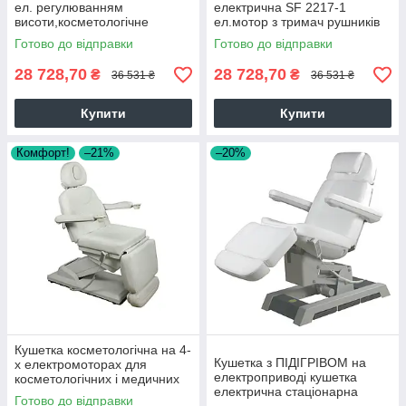
ел. регулюванням
електрична SF 2217-1
висоти,косметологічне
ел.мотор з тримач рушників
крісло-кушетка (1эл.мотор)
крісло кушетка медична
Готово до відправки
Готово до відправки
колір-білий
28 728,70
28 728,70
₴
₴
36 531 ₴
36 531 ₴
Купити
Купити
Комфорт!
–21%
–20%
Кушетка косметологічна на 4-
Кушетка з ПІДІГРІВОМ на
х електромоторах для
електроприводі кушетка
косметологічних і медичних
електрична стаціонарна
кабінетів
Готово до відправки