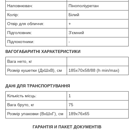
Наповнювач:
Пінополіуретан
Колір:
Білий
Отвір для обличчя:
+
Підголовник:
З'ємний
Підлокотники:
-
ВАГОГАБАРИТНІ ХАРАКТЕРИСТИКИ
Вага нето, кг
Розмір кушетки (ДхШхВ), см
185х70х58/88 (h min/max)
ДАНІ ДЛЯ ТРАНСПОРТУВАННЯ
Кількість місць:
1
Вага бруто, кг
75
Розмір упаковки (ВхШхГ), см
189х76х65
ГАРАНТІЯ И ПАКЕТ ДОКУМЕНТІВ