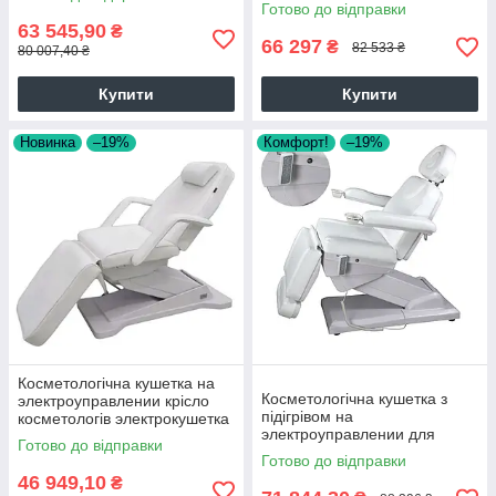
крісло для косметолога S-
Готово до відправки
2220D
63 545,90
₴
66 297
₴
82 533 ₴
80 007,40 ₴
Купити
Купити
Новинка
–19%
Комфорт!
–19%
Косметологічна кушетка на
Косметологічна кушетка з
электроуправлении крісло
підігрівом на
косметологів электрокушетка
электроуправлении для
медичних кабінетів 2214A
Готово до відправки
косметологічних і медичних
Готово до відправки
кабінетів
46 949,10
₴