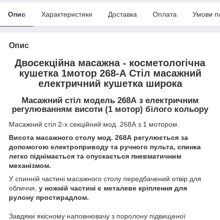
Опис
Характеристики
Доставка
Оплата
Умови п
Опис
Двосекційна масажна - косметологічна
кушетка 1мотор 268-А Стіл масажний
електричний кушетка широка
Масажний стіл модель 268А
з електричним
регулюванням висоти (1 мотор) білого кольору
Масажний стіл 2-х секційний мод. 268А з 1 мотором.
Висота масажного столу мод. 268А регулюється за
допомогою електроприводу та ручного пульта, спинка
легко піднімається та опускається пневматичним
механізмом.
У спинній частині масажного столу передбачений отвір для
обличчя,
у ножній частині є металеве кріплення для
рулону простирадлом.
Завдяки якісному наповнювачу з поролону підвищеної