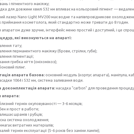
ань і пігментного макіяжу;
дка для довжини хвилі 532 нм впливає на кольоровий пігмент — видале
й лазер Nano-Light MV200 має водне та напівпровідникове охолодженн
 приймання косметолога, який стандартно може тривати до 8 годин.
 апаратом дуже зручне, інтерфейс меню простий і доступний, і це спро
цедур, які виконуються на апараті:
алення тату;
лення перманентного макіяжу (брови, стрілки, губи);
лення пігментації;
вання грибка нігтя (оніхомікоз);
оновий пілінг.
ація апарата базова:
основний модуль (корпус апарата), маніпула, к
насадки 1064 і 532 нм, система заливання води.
 докомплектація апарата:
насадка "carbon" для проведення процедур
 апарата:
лизний термін окуповуваності — 3-6 місяців;
бен и прост в работе;
алишає шрамів і рубців;
асна система охолодження;
имагає витратних матеріалів;
алий термін експлуатації (5-6 років без заміни лампи);