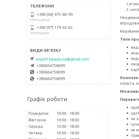
татуюв
наса
+380 (66) 475-86-99
Неодимови
Менеджер
впродовж
+380 (97) 179-63-62
Керування
Менеджер
Типи про
вид
вида
вида
expert.beauty.ua@gmail.com
ліку
+380664758699
карб
+380664758699
Комплект
+380664758699
клієнта, 
Можлива
Графік роботи
Переваги
приб
удо
Понеділок
10:00
18:00
не з
Вівторок
10:00
18:00
суч
Середа
10:00
18:00
не в
Четвер
10:00
18:00
трив