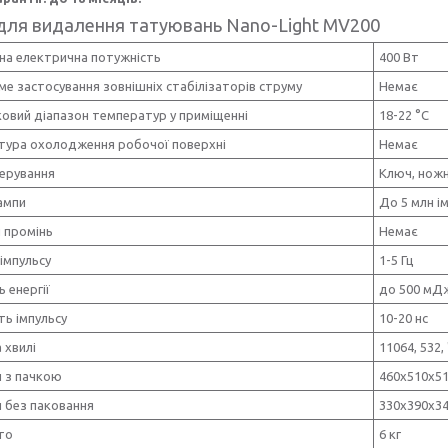
для видалення татуювань Nano-Light MV200
на електрична потужність
400 Вт
е застосування зовнішніх стабілізаторів струму
Немає
овий діапазон температур у приміщенні
18-22 °С
тура охолодження робочої поверхні
Немає
ерування
Ключ, нож
ампи
До 5 млн і
 промінь
Немає
імпульсу
1-5 Гц
ь енергії
до 500 мД
ть імпульсу
10-20 нс
 хвилі
11064, 532,
и з пачкою
460х510х5
 без паковання
330х390х3
то
6 кг