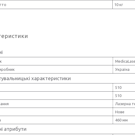
утто
10 кг
теристики
ні
к
MedicaLas
виробник
Україна
тувальницькі характеристики
510
510
вання
Лазерна т
Нове
а
460 мм
і атрибути