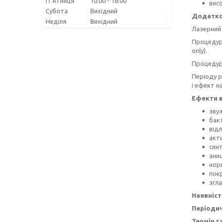
Пʼятниця
10:00
18:00
вис
Субота
Вихідний
Додатков
Неділя
Вихідний
Лазерний 
Процедура
only).
Процедура
Періоду р
і ефект н
Ефекти в
зву
бак
відл
акти
синт
зни
норм
пок
згл
Наявніст
Періодич
Термін га