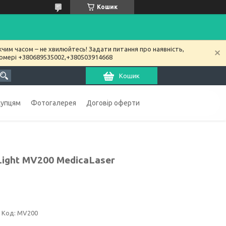
Кошик
чим часом – не хвилюйтесь! Задати питання про наявність,
номері +380689535002,+380503914668
Кошик
купцям
Фотогалерея
Договір оферти
ight MV200 MedicaLaser
Код:
MV200