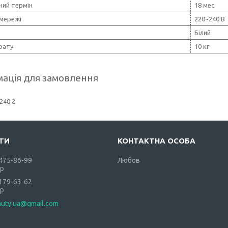
ний термін
18 мес
 мережі
220~240 В
Білий
рату
10 кг
ація для замовлення
240 ₴
 475-86-99
Любов
р
 179-63-62
р
auty.ua@gmail.com