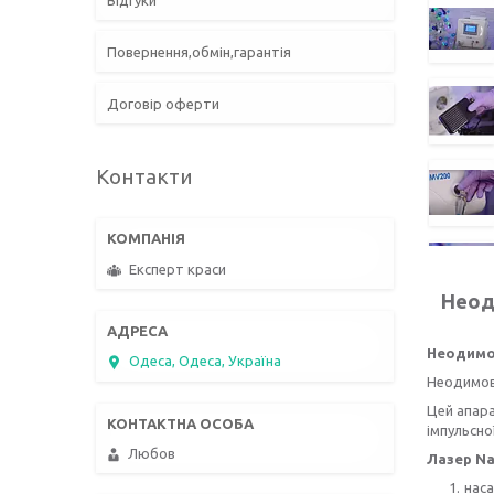
Відгуки
Повернення,обмін,гарантія
Договір оферти
Контакти
Експерт краси
Неод
Неодимов
Одеса, Одеса, Україна
Неодимови
Цей апара
імпульсно
Любов
Лазер Na
наса