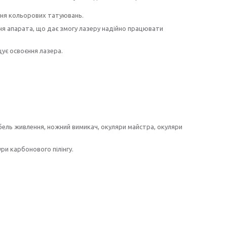
ння кольорових татуювань.
я апарата, що дає змогу лазеру надійно працювати
щує освоєння лазера.
абель живлення, ножний вимикач, окуляри майстра, окуляри
и карбонового пілінгу.