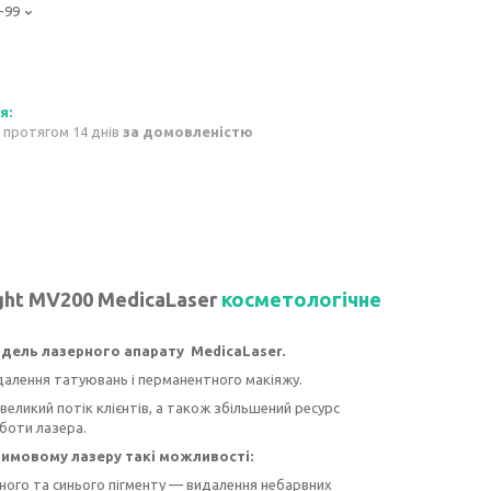
-99
 протягом 14 днів
за домовленістю
ht MV200 MedicaLaser
косметологічне
дель лазерного апарату MedicaLaser.
далення татуювань і перманентного макіяжу.
еликий потік клієнтів, а також збільшений ресурс
оботи лазера.
имовому лазеру такі можливості:
ного та синього пігменту — видалення небарвних