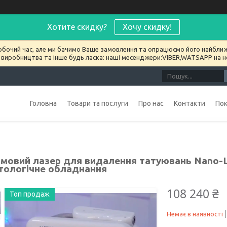
Хотите скидку?
Хочу скидку!
обочий час, але ми бачимо Ваше замовлення та опрацюємо його найближ
 виробництва та інше будь ласка: наші месенджери:VIBER,WATSAPP на 
Головна
Товари та послуги
Про нас
Контакти
По
мовий лазер для видалення татуювань Nano-L
тологічне обладнання
108 240 ₴
Топ продаж
Немає в наявності