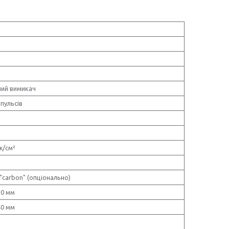
ний вимикач
мпульсів
ж/см²
 "carbon" (опціонально)
10 мм
40 мм