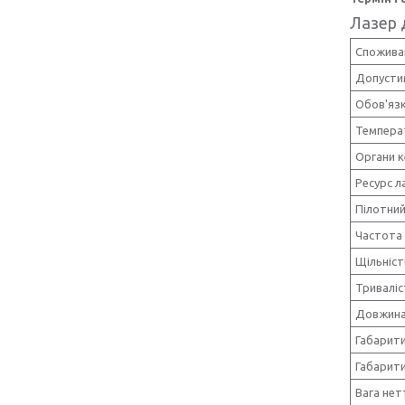
Лазер 
Спожива
Допустим
Обов'язк
Темпера
Органи к
Ресурс л
Пілотний
Частота 
Щільніст
Триваліс
Довжина
Габарит
Габарити
Вага нет