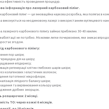
ока ефективність проведення процедур.
а інформація про лазерний карбоновий пілінг.
карбоновий пілінг — це інноваційна наукова розробка, яка полягає в к
 виконується на неодимовому лазері з використанням вуглецевого наногел
 лазерного карбонового пілінгу займає приблизно 30-40 хвилин.
еабілітації не потрібно. Можливе легке почервоніння, яке зникає впродо
аростає згодом.
ід карбонового пілінгу:
ження пор шкіри;
терицидна дія на шкіру;
ущування епідермісу;
вація регенерації клітин глибоких шарів шкіри;
ез колагенових і еластичних волокон;
щення патогенної мікрофлори;
алізація ліпідного балансу шкіри;
ращення та вирівнювання кольору шкіри;
адження дрібних зморщок.
ь розшарочки: 2 місяці.
ність ТО: через кожні 6 місяців.
рантії: до 18 місяців.