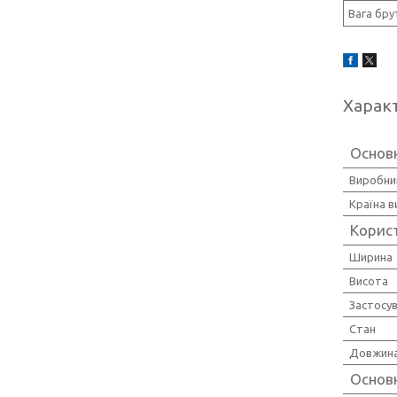
Вага бр
Харак
Основ
Виробни
Країна 
Корис
Ширина
Висота
Застосу
Стан
Довжин
Основн