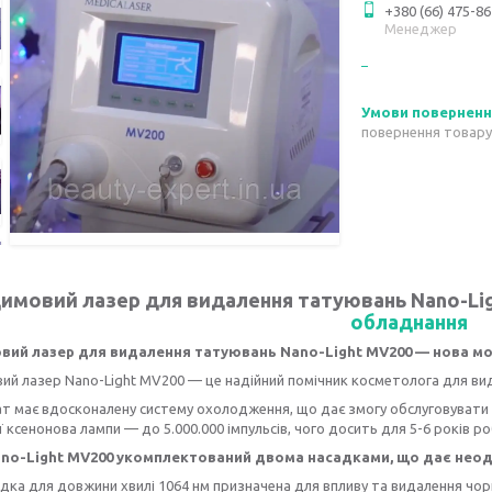
+380 (66) 475-86
Менеджер
повернення товару
имовий лазер для видалення татуювань Nano-Lig
обладнання
ий лазер для видалення татуювань Nano-Light MV200 — нова мо
й лазер Nano-Light MV200 — це надійний помічник косметолога для ви
т має вдосконалену систему охолодження, що дає змогу обслуговувати в
ї ксенонова лампи — до 5.000.000 імпульсів, чого досить для 5-6 років р
no-Light MV200 укомплектований двома насадками, що дає неод
дка для довжини хвилі 1064 нм призначена для впливу та видалення чор