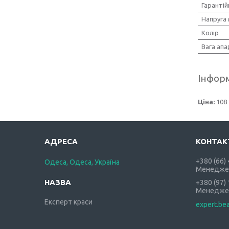
Гарантій
Напруга
Колір
Вага апа
Інформ
Ціна:
108 
+380 (66)
Одеса, Одеса, Україна
Менедже
+380 (97)
Менедже
Експерт краси
expert.be