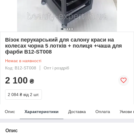
Візок перукарський для салону краси на
колесах чорна 5 лотків + полиця +чаша для
фарби B12-ST008
Немає в наявності
Код: B12-ST008
Опт і роздріб
2 100
₴
2 084 ₴
від 2 шт.
Опис
Характеристики
Доставка
Оплата
Умови 
Опис