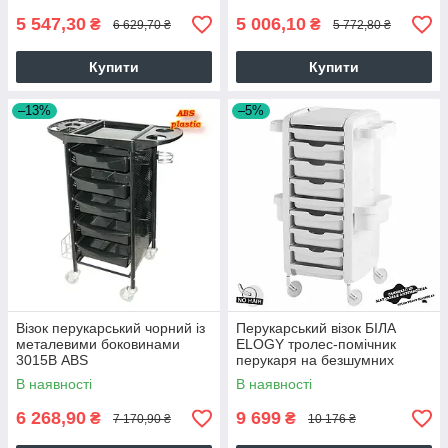
5 547,30
5 006,10
₴
₴
6 629,70 ₴
5 772,80 ₴
Купити
Купити
–13%
–5%
Візок перукарський чорний із
Перукарський візок БІЛА
металевими боковинами
ELOGY тролес-помічник
3015В ABS
перукаря на безшумних
колесах NO-HAIR Італія
В наявності
В наявності
6 268,90
9 699
₴
₴
7 170,90 ₴
10 176 ₴