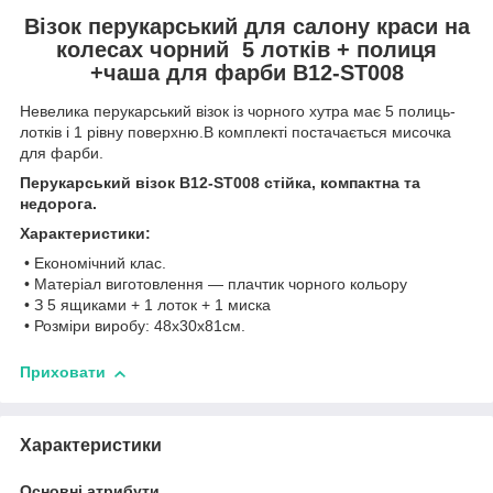
Візок перукарський для салону краси на
колесах чорний 5 лотків + полиця
+чаша для фарби B12-ST008
Невелика перукарський візок із чорного хутра має 5 полиць-
лотків і 1 рівну поверхню.В комплекті постачається мисочка
для фарби.
Перукарський візок B12-ST008 стійка, компактна та
недорога.
Характеристики:
• Економічний клас.
• Матеріал виготовлення — плачтик чорного кольору
• З 5 ящиками + 1 лоток + 1 миска
• Розміри виробу: 48x30x81см.
Приховати
Характеристики
Основні атрибути