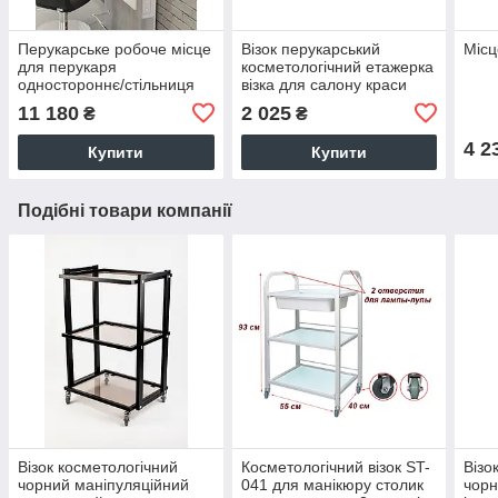
Перукарське робоче місце
Візок перукарський
Місц
для перукаря
косметологічний етажерка
одностороннє/стільниця
візка для салону краси
для інструментів/
тумба для майстрів М207
11 180
2 025
₴
₴
підставка для ніг М424
4 2
Купити
Купити
Подібні товари компанії
Візок косметологічний
Косметологічний візок ST-
Візо
чорний маніпуляційний
041 для манікюру столик
чорн