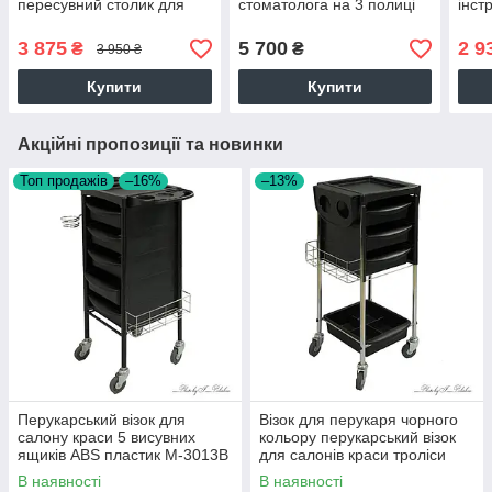
пересувний столик для
стоматолога на 3 полиці
інст
салону краси на 3 полиці
скло з лотком етажерка в
косм
LV-S2 Black
салон
S4b 
3 875
5 700
2 9
₴
₴
3 950 ₴
Купити
Купити
Акційні пропозиції та новинки
Топ продажів
–16%
–13%
Перукарський візок для
Візок для перукаря чорного
салону краси 5 висувних
кольору перукарський візок
ящиків ABS пластик М-3013В
для салонів краси троліси
М-3016В
В наявності
В наявності