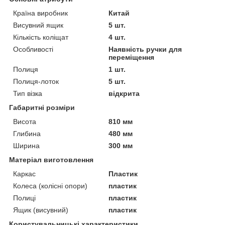
Країна виробник
Китай
Висувний ящик
5 шт.
Кількість коліщат
4 шт.
Особливості
Наявність ручки для
переміщення
Полиця
1 шт.
Полиця-лоток
5 шт.
Тип візка
відкрита
Габаритні розміри
Висота
810 мм
Глибина
480 мм
Ширина
300 мм
Матеріал виготовлення
Каркас
Пластик
Колеса (колісні опори)
пластик
Полиці
пластик
Ящик (висувний)
пластик
Користувальницькі характеристики