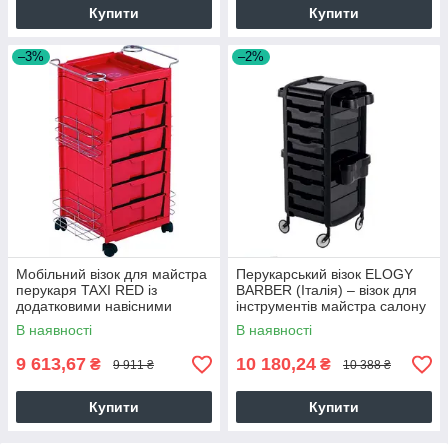
Купити
Купити
–3%
–2%
Мобільний візок для майстра
Перукарський візок ELOGY
перукаря TAXI RED із
BARBER (Італія) – візок для
додатковими навісними
інструментів майстра салону
хромованими панелями
краси
В наявності
В наявності
9 613,67
10 180,24
₴
₴
9 911 ₴
10 388 ₴
Купити
Купити