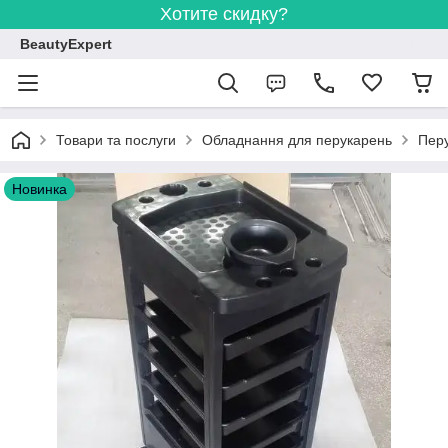
Хотите скидку?
BeautyExpert
Товари та послуги
Обладнання для перукарень
Перу
Новинка