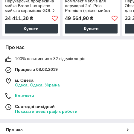
Перукарська професійна
Комплект меблів для
Перу
мийка Bronx Lux крісло
перукарні 2в1 Polo
Obse
мийка з керамікою GOLD
Premium (крісло-мийка
для 
для перукарень
перукарська та крісло
34 411,30
49 564,90
33 
₴
₴
VM2045_G
перукаря)
Купити
Купити
Про нас
100% позитивних з 32 відгуків за рік
Працює з 08.02.2019
м. Одеса
Одеса, Одеса, Україна
Контакти
Сьогодні вихідний
Показати весь графік роботи
Про нас