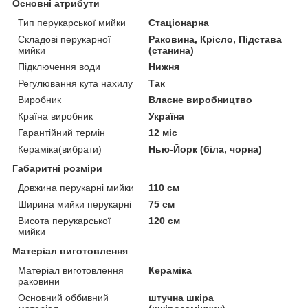
Основні атрибути
Тип перукарської мийки
Стаціонарна
Складові перукарної
Раковина, Крісло, Підстава
мийки
(станина)
Підключення води
Нижня
Регулювання кута нахилу
Так
Виробник
Власне виробництво
Країна виробник
Україна
Гарантійний термін
12 міс
Кераміка(вибрати)
Нью-Йорк (біла, чорна)
Габаритні розміри
Довжина перукарні мийки
110 см
Ширина мийки перукарні
75 см
Висота перукарської
120 см
мийки
Матеріал виготовлення
Матеріал виготовлення
Кераміка
раковини
Основний оббивний
штучна шкіра