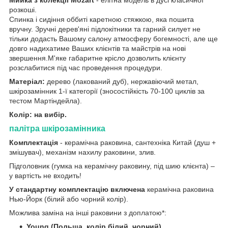
Мийка з колекції Mozart
- елітна модель в дусі класичної
розкоші.
Спинка і сидіння оббиті каретною стяжкою, яка пошита
вручну. Зручні дерев'яні підлокітники та гарний силует не
тільки додасть Вашому салону атмосферу богемності, але ще
довго надихатиме Ваших клієнтів та майстрів на нові
звершення.М'яке габаритне крісло дозволить клієнту
розслабитися під час проведення процедури.
Матеріал:
дерево (лакований дуб), нержавіючий метал,
шкірозамінник 1-ї категорії (зносостійкість 70-100 циклів за
тестом Мартіндейла).
Колір: на вибір.
палітра шкірозамінника
Комплектація
- керамічна раковина, сантехніка Китай (душ +
змішувач), механізм нахилу раковини, злив.
Підголовник (гумка на керамічну раковину, під шию клієнта) –
у вартість не входить!
У стандартну комплектацію включена
керамічна раковина
Нью-Йорк (білий або чорний колір).
Можлива заміна на інші раковини з доплатою*:
Young (Польща, колір білий, чорний)