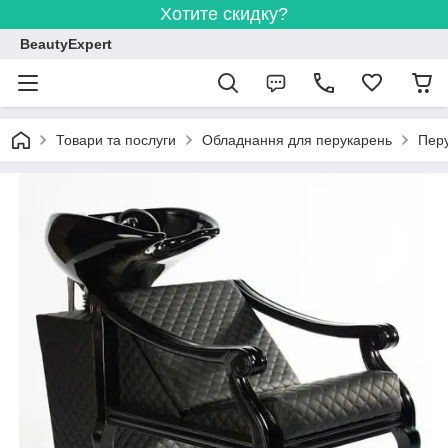
Хотите скидку?
BeautyExpert
Товари та послуги
Обладнання для перукарень
Перу