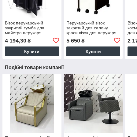
Візок перукарський
Перукарський візок
Візо
закритий тумба для
закритий для салону
косм
майстра перукаря
краси візок для перукаря
для 
пересувна тумбочка для
Barber Shop тумба з
пере
4 194,30
5 650
2 1
₴
₴
салону краси VM1001
шухлядами M204
візо
Купити
Купити
Подібні товари компанії