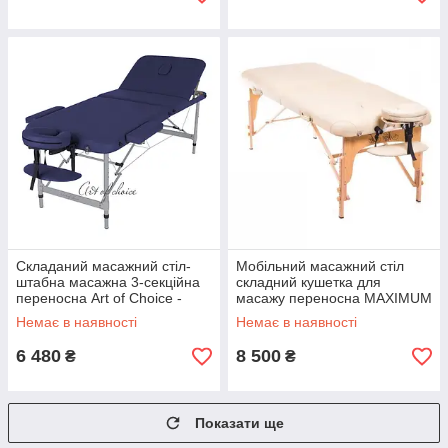
Складаний масажний стіл-
Мобільний масажний стіл
штабна масажна 3-секційна
складний кушетка для
переносна Art of Choice -
масажу переносна MAXIMUM
LEO комфорт (185*70*61/83)
_NEW TEC (190*76*62/87h)
Немає в наявності
Немає в наявності
6 480
8 500
₴
₴
Показати ще