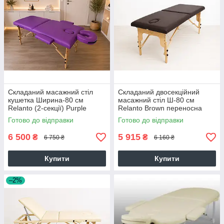
Складаний масажний стіл
Складаний двосекційний
кушетка Ширина-80 см
масажний стіл Ш-80 см
Relanto (2-секції) Purple
Relanto Brown переносна
кушетка
Готово до відправки
Готово до відправки
6 500
5 915
₴
₴
6 750 ₴
6 160 ₴
Купити
Купити
–2%