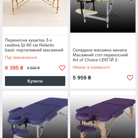
Переносна кушетка 3-х
секійна Ш-80 см Relanto
basic портативний масажний
Складана масажна канапа
стіл з отвором для обличчя
Масажний стіл переносний
Під замовлення
Art of Choice LЕКГІЙ 2-
секційний стіл для масажу
6 395
Немає в наявності
₴
6 500 ₴
TES
5 959
₴
Купити