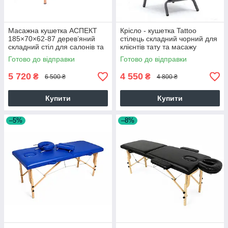
Масажна кушетка АСПЕКТ
Крісло - кушетка Tattoo
185×70×62-87 дерев’яний
стілець складний чорний для
складний стіл для салонів та
клієнтів тату та масажу
SPA
шийно-комірцевої зони
Готово до відправки
Готово до відправки
SPIRIT
5 720
4 550
₴
₴
6 500 ₴
4 800 ₴
Купити
Купити
–5%
–8%