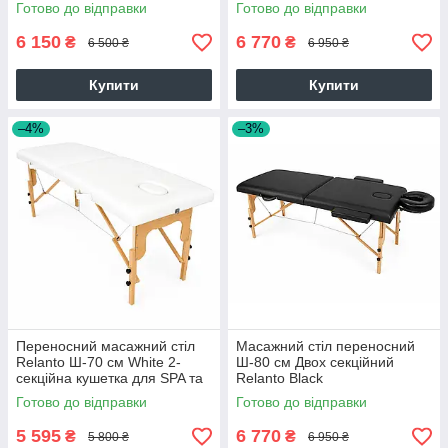
масажу з отвором для
масажних процедур
Готово до відправки
Готово до відправки
обличчя
6 150
6 770
₴
₴
6 500 ₴
6 950 ₴
Купити
Купити
–4%
–3%
Переносний масажний стіл
Масажний стіл переносний
Relanto Ш-70 см White 2-
Ш-80 см Двох секційний
секційна кушетка для SPA та
Relanto Black
масажних кабінетів
Готово до відправки
Готово до відправки
5 595
6 770
₴
₴
5 800 ₴
6 950 ₴