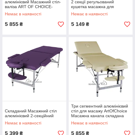
алюмінієвий Масажний стіл-
2 секції регульований
валіза ART OF CHOICE-
кушетка масажна для
кишеня для масажу 3 секції
депіляції переносна Art of
Немає в наявності
Немає в наявності
JOY
Choice TEO
5 855
5 149
₴
₴
Три сегментний алюмінієвий
Складаний Масажний стіл
стіл для масажу ArtOfChoice
алюмінієвий 2-секційний
Масажна канапа складана
для нарощування вій JOY
Немає в наявності
Немає в наявності
5 399
5 855
₴
₴