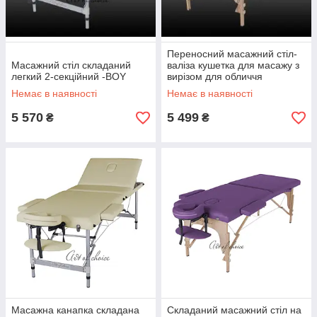
Переносний масажний стіл-
Масажний стіл складаний
валіза кушетка для масажу з
легкий 2-секційний -BOY
вирізом для обличчя
регулюванням висоти Art of
Немає в наявності
Немає в наявності
Choice MIA
5 570
5 499
₴
₴
Масажна канапка складана
Складаний масажний стіл на