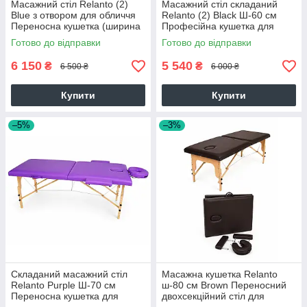
Масажний стіл Relanto (2)
Масажний стіл складаний
Blue з отвором для обличчя
Relanto (2) Black Ш-60 см
Переносна кушетка (ширина
Професійна кушетка для
70 см) для косметолога
масажу та косметології
Готово до відправки
Готово до відправки
6 150
5 540
₴
₴
6 500 ₴
6 000 ₴
Купити
Купити
–5%
–3%
Складаний масажний стіл
Масажна кушетка Relanto
Relanto Purple Ш-70 см
ш-80 см Brown Переносний
Переносна кушетка для
двохсекційний стіл для