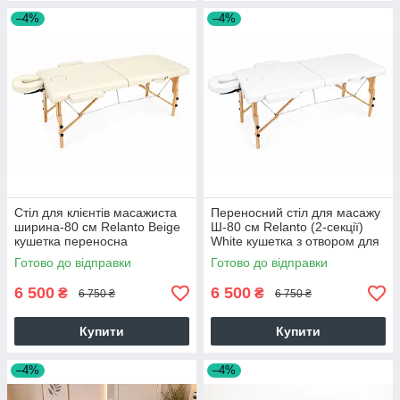
–4%
–4%
Стіл для клієнтів масажиста
Переносний стіл для масажу
ширина-80 см Relantо Beige
Ш-80 см Relanto (2-секції)
кушетка переносна
White кушетка з отвором для
двосекційна
обличчя складана
Готово до відправки
Готово до відправки
6 500
6 500
₴
₴
6 750 ₴
6 750 ₴
Купити
Купити
–4%
–4%