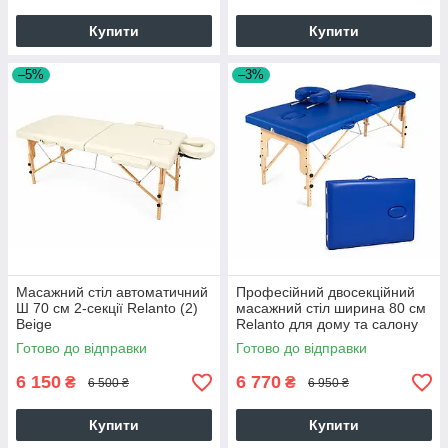
Купити
Купити
–5%
–3%
Масажний стіл автоматичний
Професійний двосекційний
Ш 70 см 2-секції Relanto (2)
масажний стіл ширина 80 см
Beige
Relanto для дому та салону
Складані столи для масажу
Готово до відправки
Готово до відправки
6 150
6 770
₴
₴
6 500 ₴
6 950 ₴
Купити
Купити