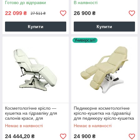
для косметолога з
Готово до відправки
В наявності
регулюванням
22 099
26 900
₴
₴
27 511 ₴
Купити
Купити
Универсал!
Косметологічне крісло —
Педикюрне косметологічне
кушетка на гідравліку для
крісло-кушетка на гідравліці
салонів краси, для
для педикюру крісло-кушетка
косметології, для депіляції
педикюрна DM-234D
Немає в наявності
Немає в наявності
ZD-823
24 444,20
24 900
₴
₴