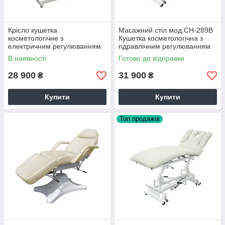
Крісло кушетка
Масажний стіл мод.СН-289В
косметологічне з
Кушетка косметологічна з
електричним регулюванням
гідравлічним регулюванням
висоти мод. СН-246 (3 секції)
висоти
В наявності
Готово до відправки
28 900
31 900
₴
₴
Купити
Купити
Топ продажів