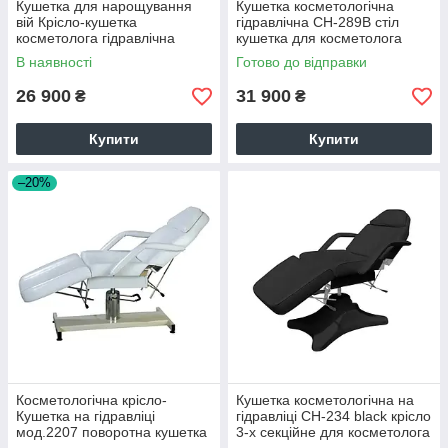
Кушетка для нарощування
Кушетка косметологічна
вій Крісло-кушетка
гідравлічна СН-289B стіл
косметолога гідравлічна
кушетка для косметолога
стаціонарна мод.СН-234
масажиста медична
В наявності
Готово до відправки
БЕЖ
26 900
31 900
₴
₴
Купити
Купити
–20%
Косметологічна крісло-
Кушетка косметологічна на
Кушетка на гідравліці
гідравліці CH-234 black крісло
мод.2207 поворотна кушетка
3-х секційне для косметолога