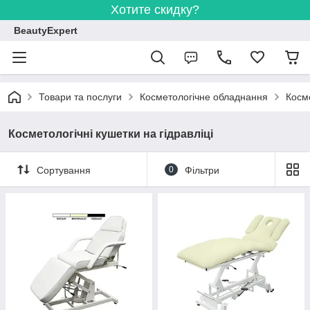
Хотите скидку?
BeautyExpert
Товари та послуги
Косметологічне обладнання
Косме
Косметологічні кушетки на гідравліці
Сортування
0
Фільтри