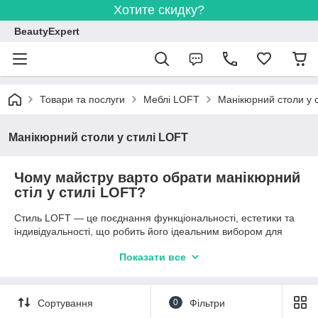
Хотите скидку?
BeautyExpert
Товари та послуги
Меблі LOFT
Манікюрний столи у 
Манікюрний столи у стилі LOFT
Чому майстру варто обрати манікюрний
стіл у стилі LOFT?
Стиль LOFT — це поєднання функціональності, естетики та
індивідуальності, що робить його ідеальним вибором для
професійного майстра манікюру. Ось кілька причин, чому
Показати все
манікюрний стіл у стилі LOFT стане чудовим рішенням для
вашого салону:
Унікальний дизайн
. LOFT вирізняється своїми
Сортування
0
Фільтри
індустріальними рисами: грубою обробкою,
натуральними матеріалами, металевими елементами