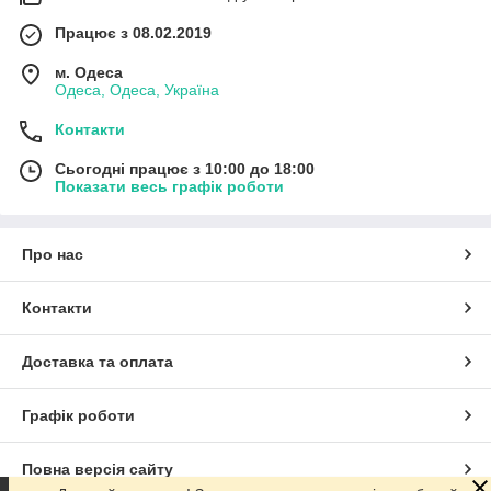
стильний інтер'єр салону. Манікюрний стіл у стилі LOFT
разом із загальним оформленням простору створить
Працює з 08.02.2019
ефектний і запам'ятовуваний образ вашого робочого
місця, що може підвищити рівень довіри й залучити
м. Одеса
більше відвідувачів.
Одеса, Одеса, Україна
Зрештою, стіл у стилі LOFT — це не лише естетика, а й
Контакти
інвестиція в комфортну та професійну роботу майстра, яка
підкреслить вашу індивідуальність і створить атмосферу для
Сьогодні працює з 10:00 до 18:00
творчості.
Показати весь графік роботи
Про нас
Контакти
Доставка та оплата
Графік роботи
Повна версія сайту