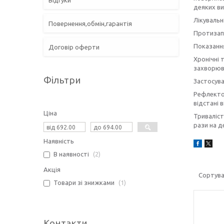
Відгуки
деяких ви
Лікувальн
Повернення,обмін,гарантія
Протизапа
Показанн
Договір оферти
Хронічні 
захворюва
Фільтри
Застосува
Рефлектор
відстані 
Ціна
Триваліст
рази на д
Наявність
В наявності
2
Акція
Товари зі знижками
1
Контакти