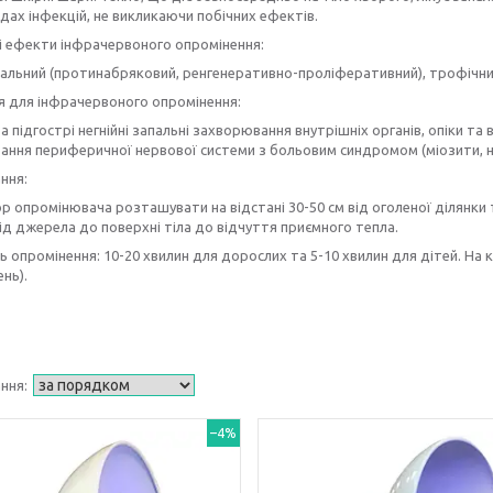
дах інфекцій, не викликаючи побічних ефектів.
і ефекти інфрачервоного опромінення:
льний (протинабряковий, ренгенеративно-проліферативний), трофічний
я для інфрачервоного опромінення:
та підгострі негнійні запальні захворювання внутрішніх органів, опіки т
ння периферичної нервової системи з больовим синдромом (міозити, не
ння:
 опромінювача розташувати на відстані 30-50 см від оголеної ділянки 
від джерела до поверхні тіла до відчуття приємного тепла.
ь опромінення: 10-20 хвилин для дорослих та 5-10 хвилин для дітей. На 
ень).
–4%