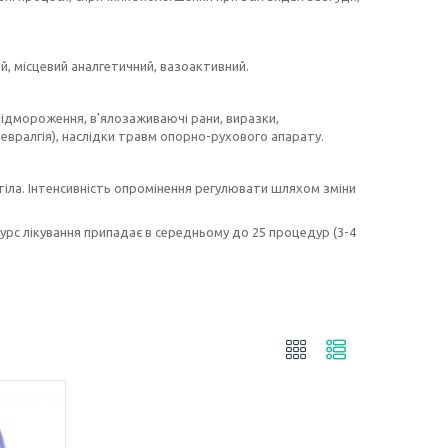
, місцевий аналгетичний, вазоактивний.
а відмороження, в'ялозаживаючі рани, виразки,
вралгія), наслідки травм опорно-рухового апарату.
тіла. Інтенсивність опромінення регулювати шляхом зміни
курс лікування припадає в середньому до 25 процедур (3-4