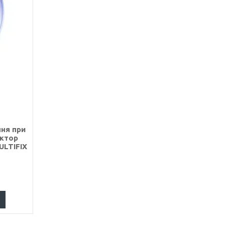
ння при
ектор
ULTIFIX