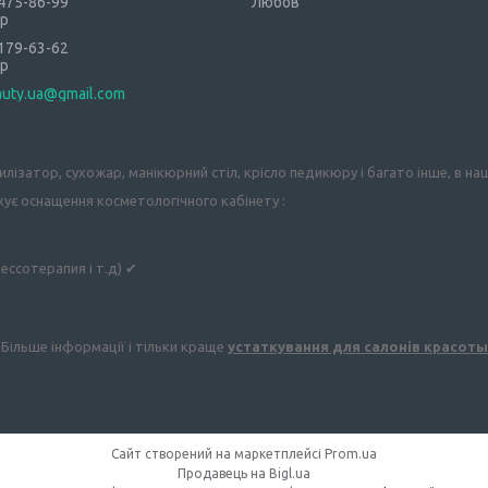
 475-86-99
Любов
р
 179-63-62
р
auty.ua@gmail.com
рилізатор, сухожар, манікюрний стіл, крісло педикюру і багато інше, в
хує оснащення косметологічного кабінету :
рессотерапия і т.д) ✔
Більше інформації і тільки краще
устаткування для салонів красоты
Сайт створений на маркетплейсі
Prom.ua
Продавець на Bigl.ua