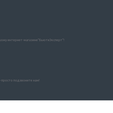
 нашому интернет-магазине"БьютиЭксперт"!
-просто подзвоните нам!