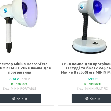
ектор Мініна BactoSfera
Синя лампа для прогріва
 PORTABLE синя лампа для
застуді та болях Рефл
прогрівання
Мініна BactoSfera MININ M
694 ₴
692 ₴
720 ₴
В наявності
В наявності
MININ PORTABLE
MININ MULTIFIX
Купити
Купити