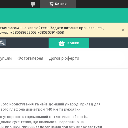
Кошик
чим часом – не хвилюйтесь! Задати питання про наявність,
номері +380689535002,+380503914668
Кошик
купцям
Фотогалерея
Договір оферти
ього користування та найвідоміший у народі прилад для
евого плафона діаметром 140 мм та рукоятки.
о утворюють спрямований світлотепловий потік.
довано сухе тепло, що впливають переважно на
ьні процеси, спричиняє полегшення при всіх видах застуди,