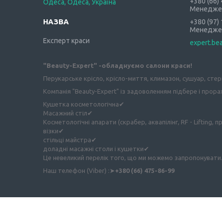
+380 (66)
Одеса, Одеса, Україна
Менедже
+380 (97)
Менедже
Експерт краси
expert.be
"Beauty-Expert" -обладнуємо салони краси!
Перукарське крісло, крісло-миття, климазон, сушуар, сте
Компанія "Beauty-Expert" із задоволенням підбере і прора
Кушетка косметологічна✔
Масажний стіл✔
Косметологічні апарати (скрабер, аквапілінг, RF - Lifting, п
візки✔
стільці майстра✔
доладні масажні столи і кушетки✔
Це невеликий перелік того, що ми можемо запропонувати.
Наш телефон (Viber) :➤
+380 (66) 475-86-99