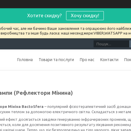
Хотите скидку?
Хочу скидку!
обочий час, але ми бачимо Ваше замовлення та опрацюємо його найближ
 виробництва та інше будь ласка: наші месенджери:VIBER,WATSAPP на 
Головна
Товари та послуги
Про нас
Контакти
По
лампи (Рефлектори Мінина)
ри Мініна BactoSfera
– популярний фізіотерапевтичний засіб домашн
 сухим теплом за допомогою електричного світла. Складається з метал
ий ефект досягається завдяки генеруванню інфрачервоних променів, щ
ється, коли для досягнення позитивного результату лікування рекомен
і шкірні шари. Тепло, що діє безпосередньо на тіло хворого, лікує запал