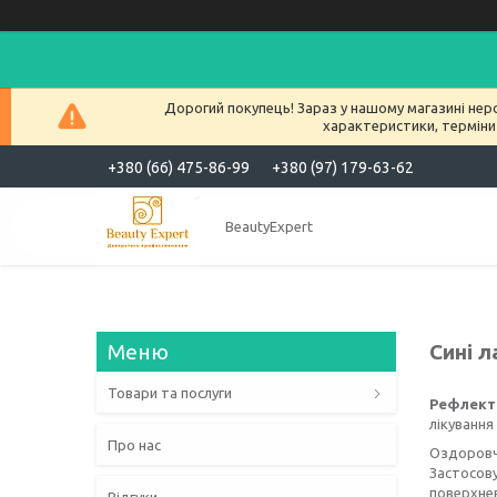
Дорогий покупець! Зараз у нашому магазині нер
характеристики, терміни
+380 (66) 475-86-99
+380 (97) 179-63-62
BeautyExpert
Сині 
Товари та послуги
Рефлекто
лікування
Про нас
Оздоровч
Застосову
поверхнев